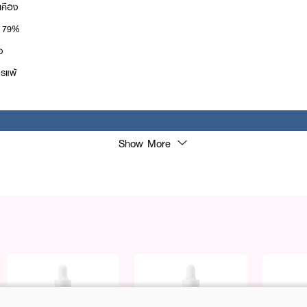
เคือง
ศ 79%
รง
รแพ้
Show More