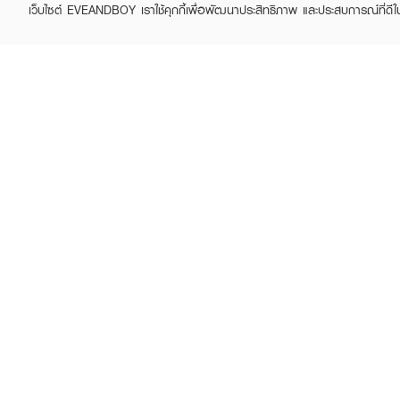
เว็บไซต์ EVEANDBOY เราใช้คุกกี้เพื่อพัฒนาประสิทธิภาพ และประสบการณ์ที่ดี
IT'S SKIN
IT'S SKIN
Power 10 Formula VC
Power 10 Formula VE
Effector Advanced
Effector Advanced
฿595
฿595
฿850
฿850
(30%)
(30%)