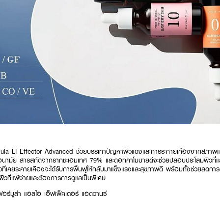
ula LI Effector Advanced ช่วยบรรเทาปัญหาผิวแดงและการระคายเคืองจากสภาพแ
อนามัย สารสกัดจากรากชะเอมเทศ 79% และดอกคาโมมายด์จะช่วยปลอบประโลมผิวที่แสบ
 ผิวที่เคยระคายเคืองจะได้รับการฟื้นฟูให้กลับมาแข็งแรงและสุขภาพดี พร้อมทั้งช่วยลด
ิวที่แพ้ง่ายและต้องการการดูแลเป็นพิเศษ
ฟอร์มูล่า แอลไอ เอ็ฟเฟ็คเตอร์ แอดวานซ์