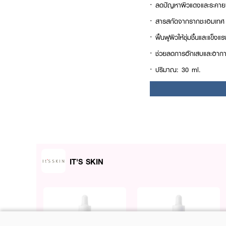
· ลดปัญหาผิวแดงและระคาย
· สารสกัดจากรากชะเอมเท
· ฟื้นฟูผิวให้ชุ่มชื้นและแข็งแ
· ช่วยลดการอักเสบและอากา
· ปริมาณ: 30 ml.
IT'S SKIN