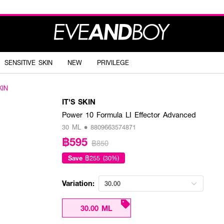
SENSITIVE SKIN
NEW
PRIVILEGE
KIN
IT'S SKIN
Power 10 Formula LI Effector Advanced
30 ML • 8809663574871
฿595
฿850
Save
฿255 (30%)
Variation:
30.00
30.00 ML