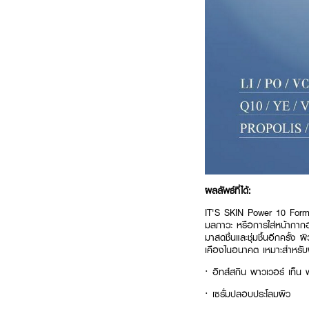
ผลลัพธ์ที่ได้:
IT'S SKIN Power 10 Form
มลภาวะ หรือการใส่หน้ากาก
มาสดชื่นและชุ่มชื้นอีกครั้ง
เคืองในอนาคต เหมาะสำหรับผ
· อิทส์สกิน พาวเวอร์ เท็น 
· เซรั่มปลอบประโลมผิว