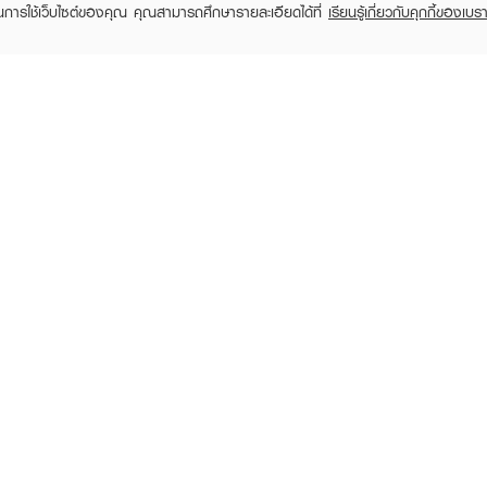
ในการใช้เว็บไซต์ของคุณ คุณสามารถศึกษารายละเอียดได้ที่
เรียนรู้เกี่ยวกับคุกกี้ของเบรา
IT'S SKIN
IT'S SKIN
IT
Power 10 Formula PO
Power 10 Formula CO
Power 1
Effector Advanced
Effector Advanced
Effec
฿595
฿595
฿59
฿850
฿850
(30%)
(30%)
RECENTLY VIEWED