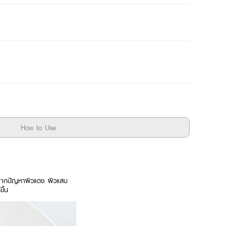
How to Use
งจากปัญหาผิวแดง ผิวแสบ
ึ้น