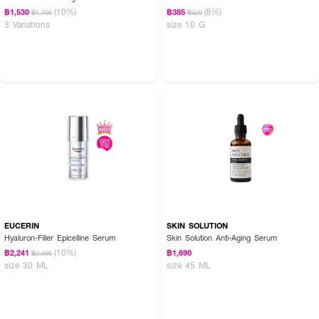
(10%)
(8%)
฿1,530
฿385
฿1,700
฿420
3 Variations
size 10 G
EUCERIN
SKIN SOLUTION
Hyaluron-Filler Epicelline Serum
Skin Solution Anti-Aging Serum
(10%)
฿2,241
฿1,690
฿2,490
size 30 ML
size 45 ML