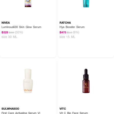
NIVEA
RATCHA
Luminous630 Skin Glow Serum
Hya Booster Serum
(30%)
(9%)
฿329
฿475
฿469
฿520
size 30 ML
size 15 ML
SULWHASOO
VITC
First Care Activating Serum VI
Vit C Bio Face Serum