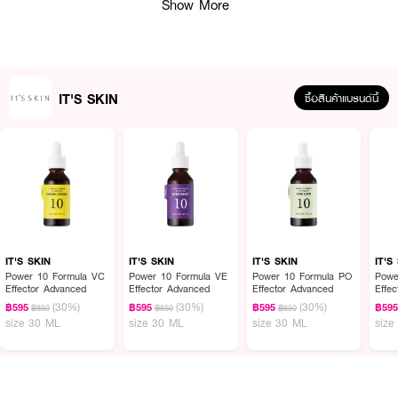
Show More
IT'S SKIN
ซื้อสินค้าแบรนด์นี้
ผลลัพธ์ที่ได้
ให้ผิวคุณกลับมาสดใส เปล่งปลั่ง และดูสุขภาพดีในทุกวันด้วย IT'S SKIN Power
IT'S SKIN
IT'S SKIN
IT'S SKIN
IT'S
10 Formula YE Effector Advanced ช่วยฟื้นฟูผิวที่ดูเหนื่อยล้าและขาดการบำรุง
Power 10 Formula VC
Power 10 Formula VE
Power 10 Formula PO
Powe
Effector Advanced
Effector Advanced
Effector Advanced
Effe
อย่างตรงจุด ด้วยส่วนผสมของแลคโตบาซิลลัสที่เข้มข้นที่สุดในสูตร พร้อมบำรุง
(30%)
(30%)
(30%)
ผิวให้กลับมามีสุขภาพดี
฿595
฿595
฿595
฿59
฿850
฿850
฿850
size 30 ML
size 30 ML
size 30 ML
size
· อิทส์สกิน พาวเวอร์ 10 ฟอร์มูล่า วายอี เอฟเฟคเตอร์ แอดวานซ์
· ฟื้นฟูผิวโทรมและเพิ่มชีวิตชีวาให้ผิว
· เพิ่มความชุ่มชื้นและปรับผิวให้เรียบเนียน