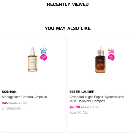
RECENTLY VIEWED
· ลดความหยาบกร้านและป้องกันผิวแห้งเสีย
· เหมาะสำหรับทุกสภาพผิว โดยเฉพาะผู้ที่มีผิวหมองคล้ำและไม่สดใส
· ปริมาณ: 30 ml.
YOU MAY ALSO LIKE
How to Use
· ทำความสะอาดผิวหน้าให้สะอาด หยดเซรั่ม 1-2 ดร็อปลงบนฝ่ามือ
· ทาเบาๆ ให้ทั่วใบหน้าและลำคอ
· ใช้เป็นประจำทุกเช้าและก่อนนอน
SKIN1004
ESTEE LAUDER
คำแนะนำ:
Madagascar Centella Ampoule
Advanced Night Repair Synchronized
Multi-Recovery Complex
· ใช้หลังการล้างหน้า เพื่อเตรียมผิวสำหรับการบำรุงขั้นต่อไป
(42%)
฿459
฿790
(10%)
฿4,590
฿5,100
2 Variations
· สามารถใช้คู่กับผลิตภัณฑ์อื่นในกลุ่ม Power 10 Formula เพื่อเพิ่มประสิทธิภาพ
size 50 ML
ในการดูแลผิว