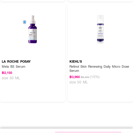
LA ROCHE POSAY
KIEHL'S
Mela B3 Serum
Retinol Skin Renewing Daily Micro Dose
Serum
฿2,150
(10%)
฿3,960
฿4,400
size 30 ML
size 50 ML