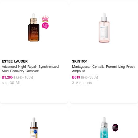
ESTEE LAUDER
SKIN1004
Advanced Night Repair Synchronized
Madagascar Centella Poreminizing Fresh
Multi-Recovery Complex
Ampoule
(10%)
(30%)
฿3,285
฿619
฿3,650
฿890
size 30 ML
3 Variations