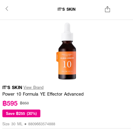
IT'S SKIN
IT'S SKIN
View Brand
Power 10 Formula YE Effector Advanced
฿595
฿850
Save
฿255 (30%)
Size 30 ML • 8809663574888