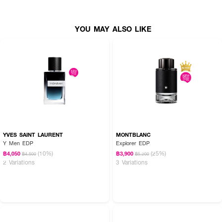
YOU MAY ALSO LIKE
YVES SAINT LAURENT
MONTBLANC
Y Men EDP
Explorer EDP
(10%)
(25%)
฿4,050
฿3,900
฿4,500
฿5,200
2 Variations
3 Variations