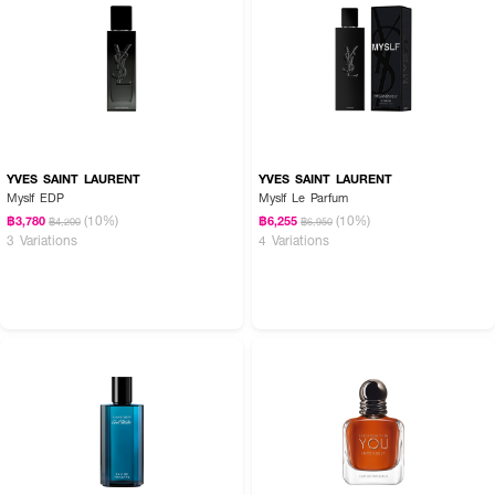
YVES SAINT LAURENT
YVES SAINT LAURENT
Myslf EDP
Myslf Le Parfum
(10%)
(10%)
฿3,780
฿6,255
฿4,200
฿6,950
3 Variations
4 Variations