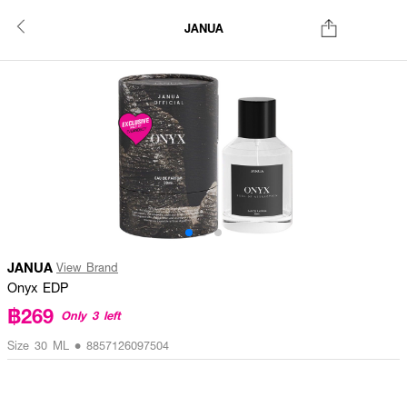
JANUA
JANUA
View Brand
Onyx EDP
฿269
Only 3 left
Size 30 ML • 8857126097504