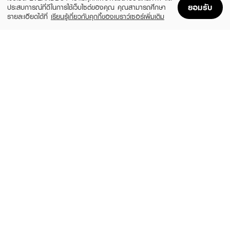
ยอมรับ
ประสบการณ์ที่ดีในการใช้เว็บไซต์ของคุณ คุณสามารถศึกษา
รายละเอียดได้ที่
เรียนรู้เกี่ยวกับคุกกี้ของเบราว์เซอร์เพิ่มเติม
Home
Home
Promotions
Promotions
Shopping Bag
Shopping Bag
Account
Account
DAVIDOFF
GIORGIO ARMANI
Cool Water Intense For Him EDP
Acqua Di Gio Profondo EDP
(25%)
(20%)
฿1,800
฿4,320
฿2,400
฿5,400
2 Variations
size 75 ML
MONTBLANC
CLINIQUE
Legend EDT
Happy For Men
(25%)
฿3,638
฿3,000
฿4,850