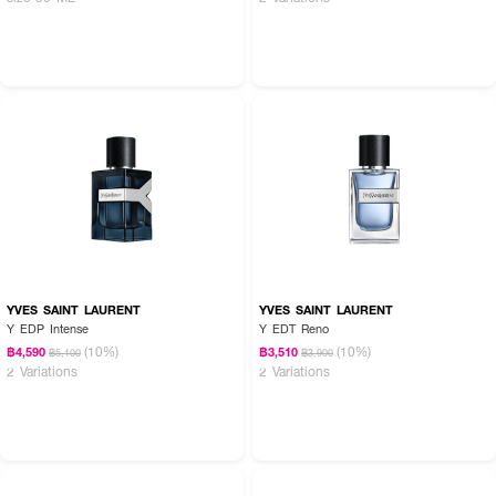
YVES SAINT LAURENT
YVES SAINT LAURENT
Y EDP Intense
Y EDT Reno
(10%)
(10%)
฿4,590
฿3,510
฿5,100
฿3,900
2 Variations
2 Variations