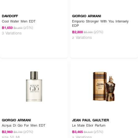
DAVIDOFF
GIORGIO ARMANI
Cool Water Men EDT
Emporio Stronger With You Intensely
EDP
(25%)
฿1,650
฿2,200
(20%)
฿2,800
฿3,500
3 Variations
2 Variations
GIORGIO ARMANI
JEAN PAUL GAULTIER
Acqua Di Gio For Men EDT
Le Male Elixir Parfum
(20%)
(25%)
฿2,960
฿3,465
฿3,700
฿4,620
size 50 ML
2 Variations