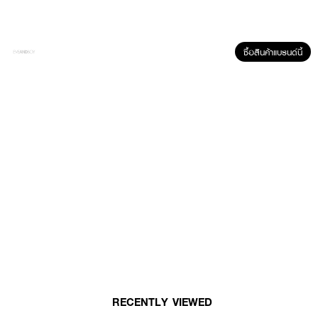
ซื้อสินค้าแบรนด์นี้
ผลลัพธ์ที่ได้ :
JANUA Onyx EDP
กลิ่น onyx เหมาะสำหรับคนชอบใช้เวลาช่วง nightlife ชอบ
ความสนุก มีเสน่ห์สร้างรอยยิ้ม มีแนวกลิ่นหวานหอม สดชื่นผสมผสานกับความ
เผ็ดร้อน เพิ่มความเซ็กซี่ในแบบฉบับตัวคุณ
· น้ำหอมแนวกลิ่นหอมลึกลับที่เต็มเปี่ยมไปด้วยความน่าค้นหา
·
ให้ความรู้สึกถึงผู้ชายที่มีเสน่ห์ ลึกลับ น่าค้นหา และดึงดูดเพศตรงข้าม
·
กลิ่นหอมจนใครๆก็เหลียวมอง ชวนเคลิ้มหลงใหล
How to Use :
RECENTLY VIEWED
ฉีดพรมน้ำหอมตามบริเวณที่ต้องการ หรือตามจุดชีพจร