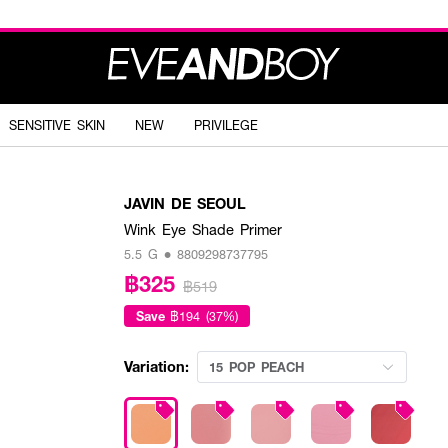
SENSITIVE SKIN
NEW
PRIVILEGE
JAVIN DE SEOUL
Wink Eye Shade Primer
5.5 G • 8809298737795
฿325
฿519
Save
฿194 (37%)
Variation:
15 POP PEACH