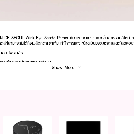
N DE SEOUL Wink Eye Shade Primer ช่วยให้การแต่งตาง่ายขึ้นสำหรับมือใหม่ ด้วยเน
ฉดสีที่สามารถใช้ได้ทั้งเปลือกตาและแก้ม ทำให้การแต่งหน้าดูเป็นธรรมชาติและสดใสตลอด
 เฉด ไพรเมอร์
้สีเปลือกตาสม่ำเสมอและสดใสขึ้น​
Show More
วามมันบนเปลือกตา ลดปัญหาอายแชโดว์เลือนระหว่างวัน​
ห้อายแชโดว์ติดทนนานขึ้น ไม่เกิดรอยพับหรือคราบ​
นื้อสัมผัสลิควิดที่เกลี่ยง่าย ไม่เป็นคราบ เหมาะสำหรับมือใหม่​
 10-2-6700005075
หน้าและเปลือกตาแล้ว ทา Wink Eye Shade Primer บาง ๆ บนเปลือกตา​