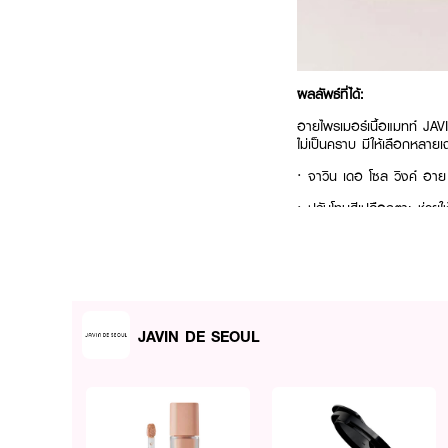
ผลลัพธ์ที่ได้:
อายไพรเมอร์เนื้อแมทท์ JAVI
ไม่เป็นคราบ มีให้เลือกหลายเ
· จาวิน เดอ โซล วิงค์ อาย
· ปรับโทนสีเปลือกตา: ช่วยให
· ควบคุมความมัน: ดูดซับค
· เพิ่มความติดทนนาน: ช่วยใ
· เนื้อบางเบาและเกลี่ยง่าย: เ
JAVIN DE SEOUL
· FDA Registration No.:
How to Use:
· หลังจากทำความสะอาดผิว