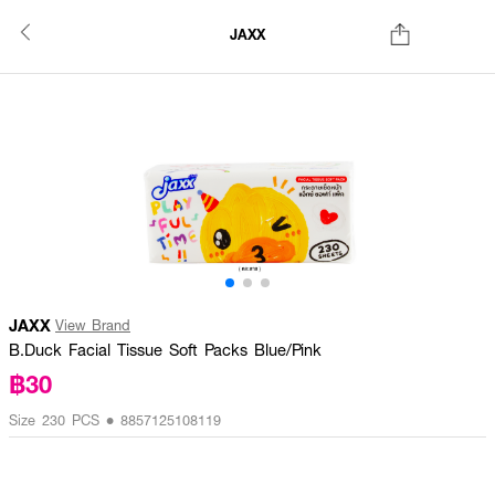
JAXX
JAXX
View Brand
B.Duck Facial Tissue Soft Packs Blue/Pink
฿30
Size 230 PCS • 8857125108119