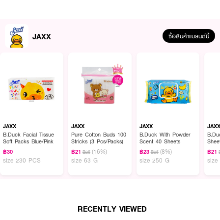
JAXX
ซื้อสินค้าแบรนด์นี้
ผลลัพธ์ที่ได้ :
JAXX B.Duck Facial Tissue Soft Packs Blue Pink
กระดาษเช็ดหน้า B.Duck
ลายเป็ดน้อย
• เนื้อกระดาษหนา 2 ชั้น
JAXX
JAXX
JAXX
JAX
B.Duck Facial Tissue
Pure Cotton Buds 100
B.Duck With Powder
B.Du
• ไม่เป็นขุย แม้โดนน้ำ
Soft Packs Blue/Pink
Stricks (3 Pcs/Packs)
Scent 40 Sheets
Shee
(16%)
(8%)
฿30
฿21
฿23
฿21
฿25
฿25
• เนื้อเหนียว เนียน นุ่ม
size 230 PCS
size 63 G
size 250 G
size
• เหมาะสำหรับเช็ดหน้า เช็ดปาก และคราบสกปรกต่างๆ
• เหมาะสำหรับผิวบอบบาง เช่น ผิวหน้า และร่างกาย
• ผลิตจากเยื่อไม้บริสุทธิ์ 100%
RECENTLY VIEWED
• บรรจุ 260 Sheets