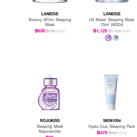
LANEIGE
LANEIGE
Bouncy &Firm Sleeping
LN Water Sleeping Mask
Mask
70ml (AD(24)
฿630
฿1,125
฿700
฿1,250
(10%)
(10%)
ROJUKISS
SKIN1004
Sleeping Mask
Hyalu-Cica Sleeping Pack
Niacinamide
฿479
฿690
(31%)