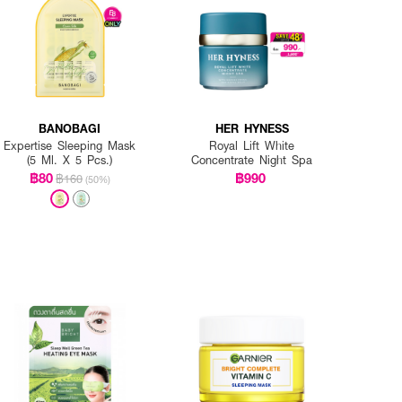
BANOBAGI
HER HYNESS
Expertise Sleeping Mask
Royal Lift White
(5 Ml. X 5 Pcs.)
Concentrate Night Spa
฿80
฿990
฿160
(50%)