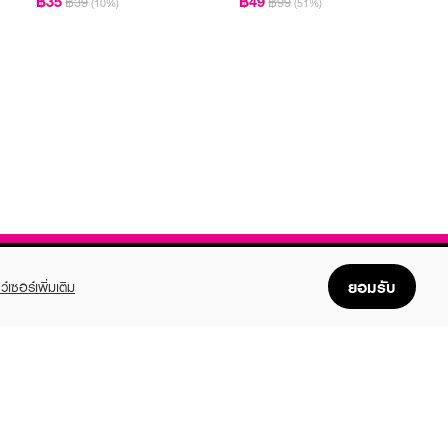
฿35
฿49
฿39
฿99
(10%)
(51%)
ยอมรับ
ว์เซอร์เพิ่มเติม
FOLLOW US