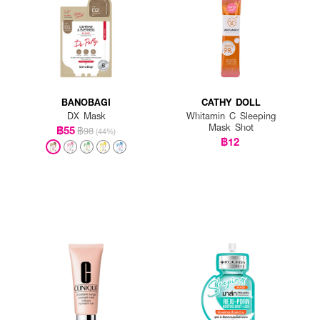
BANOBAGI
CATHY DOLL
DX Mask
Whitamin C Sleeping
Mask Shot
฿55
฿98
(44%)
฿12