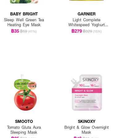
BABY BRIGHT
GARNIER
Sleep Well Green Tea
Light Complete
Heating Eye Mask
Whitespeed Yoghurt
Sleeping Mask
฿35
฿279
฿59
฿329
(41%)
(15%)
SMOOTO
SKINOXY
Tomato Gluta Aura
Bright & Glow Overnight
Sleeping Mask
Mask