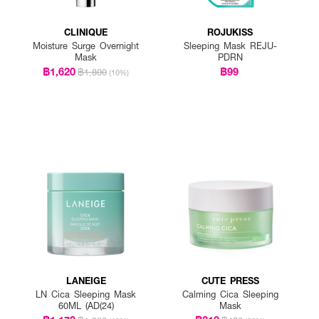
CLINIQUE
ROJUKISS
Moisture Surge Overnight
Sleeping Mask REJU-
Mask
PDRN
฿1,620
฿99
฿1,800
(10%)
LANEIGE
CUTE PRESS
LN Cica Sleeping Mask
Calming Cica Sleeping
60ML (AD(24)
Mask