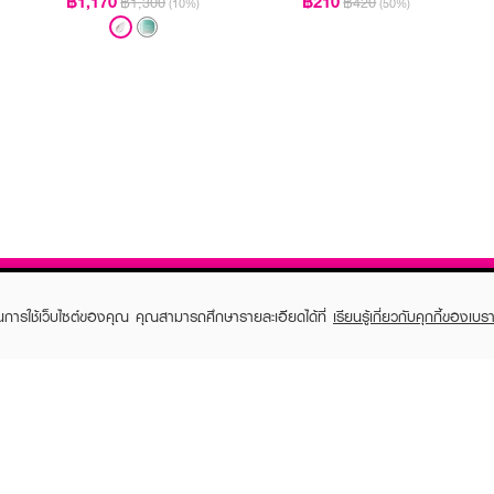
฿1,170
฿210
฿1,300
฿420
(10%)
(50%)
ในการใช้เว็บไซต์ของคุณ คุณสามารถศึกษารายละเอียดได้ที่
เรียนรู้เกี่ยวกับคุกกี้ของเบรา
TOMER CARE
EVEANDBOY MEMBER
 Shopping
Member registration
 store