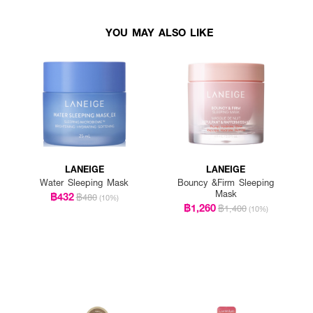
YOU MAY ALSO LIKE
LANEIGE
LANEIGE
Water Sleeping Mask
Bouncy &Firm Sleeping
Mask
฿432
฿480
(10%)
฿1,260
฿1,400
(10%)