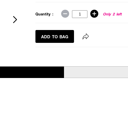
Quantity :
Only 2 left
ADD TO BAG