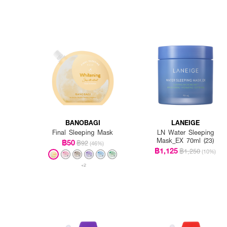
BANOBAGI
LANEIGE
Final Sleeping Mask
LN Water Sleeping
Mask_EX 70ml (23)
฿50
฿92
(46%)
฿1,125
฿1,250
(10%)
+2