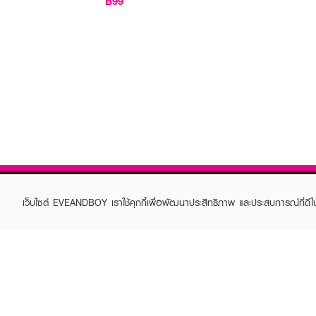
฿99
เว็บไซต์ EVEANDBOY เราใช้คุกกี้เพื่อพัฒนาประสิทธิภาพ และประสบการณ์ที่ดี
ABOUT EVEANDBOY
CUS
Brand story
Online
Privacy Policy
Find a