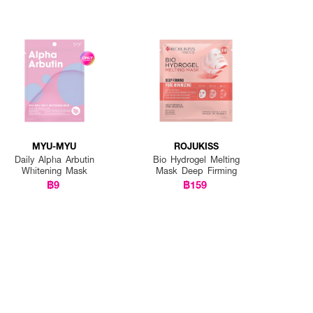
MYU-MYU
ROJUKISS
Daily Alpha Arbutin
Bio Hydrogel Melting
Whitening Mask
Mask Deep Firming
฿9
฿159