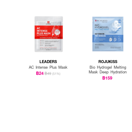
LEADERS
ROJUKISS
AC Intense Plus Mask
Bio Hydrogel Melting
Mask Deep Hydration
฿24
฿49
(51%)
฿159