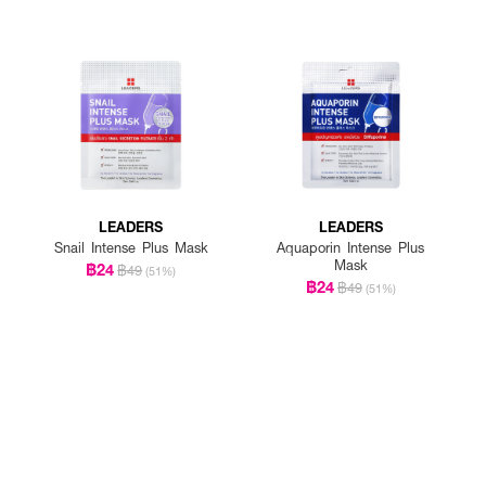
LEADERS
LEADERS
Snail Intense Plus Mask
Aquaporin Intense Plus
Mask
฿24
฿49
(51%)
฿24
฿49
(51%)