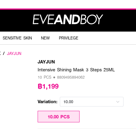
SENSITIVE SKIN
NEW
PRIVILEGE
K
/
JAYJUN
JAYJUN
Intensive Shining Mask 3 Steps 25ML
10 PCS • 8809495894062
฿1,199
Variation:
10.00
10.00 PCS