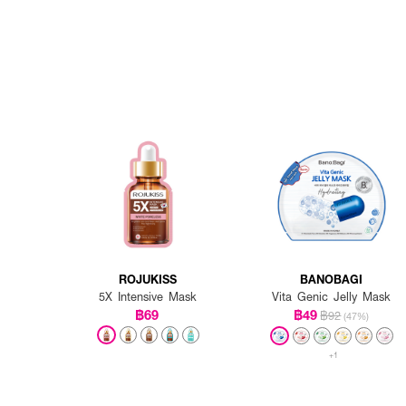
ROJUKISS
BANOBAGI
5X Intensive Mask
Vita Genic Jelly Mask
฿69
฿49
฿92
(47%)
+1