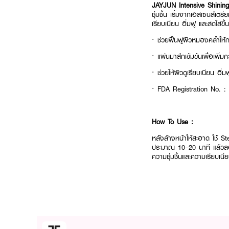
JAYJUN Intensive Shini
ชุ่มชื้น เริ่มจากเอสเซนส์เ
เรียบเนียน อิ่มฟู และสดใสขึ้น
· ช่วยฟื้นฟูผิวหมองคล้ำให้กล
· แผ่นมาส์กเข้มข้นเพื่อเพ
· ช่วยให้ผิวดูเรียบเนียน อิ่ม
· FDA Registration No. 
How To Use :
หลังล้างหน้าให้สะอาด ใช้ S
ประมาณ 10–20 นาที แล้วลอก
ความชุ่มชื้นและความเรียบเนี