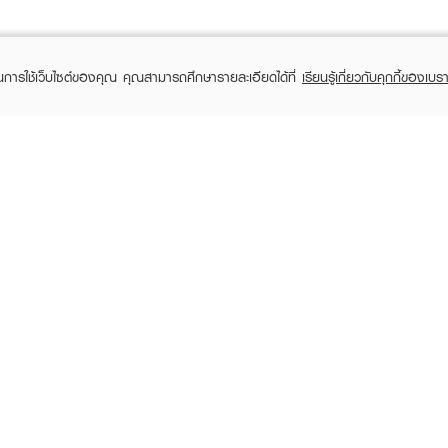
ในการใช้เว็บไซต์ของคุณ คุณสามารถศึกษารายละเอียดได้ที่
เรียนรู้เกี่ยวกับคุกกี้ของเบรา
TOMER CARE
EVEANDBOY MEMBER
 Shopping
Member registration
 store
t us