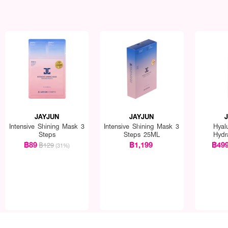
JAYJUN
JAYJUN
Intensive Shining Mask 3
Intensive Shining Mask 3
Hyal
Steps
Steps 25ML
Hydr
฿89
฿1,199
฿49
฿129
(31%)