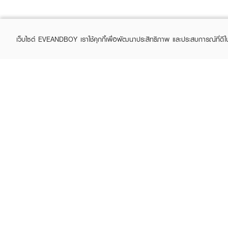
เว็บไซต์ EVEANDBOY เราใช้คุกกี้เพื่อพัฒนาประสิทธิภาพ และประสบการณ์ที่ดี
ABOUT EVEANDBOY
CUS
Brand story
Online
Privacy Policy
Find a
Terms and Conditions
Contac
Sell on EVEANDBOY
Whistleblowing