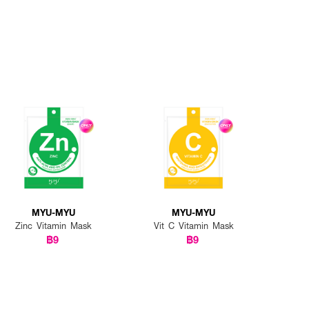
MYU-MYU
MYU-MYU
Zinc Vitamin Mask
Vit C Vitamin Mask
฿9
฿9