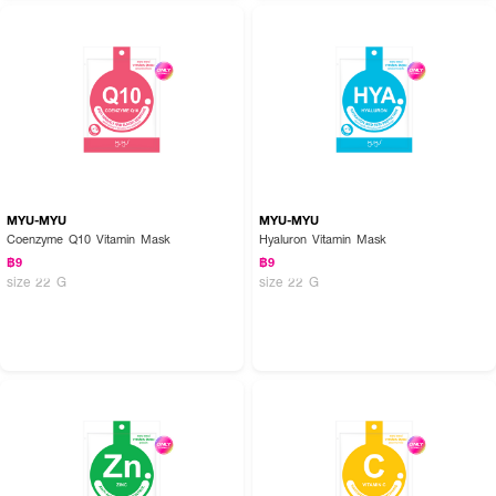
MYU-MYU
MYU-MYU
Coenzyme Q10 Vitamin Mask
Hyaluron Vitamin Mask
฿9
฿9
size 22 G
size 22 G