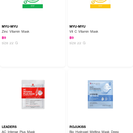
MYU-MYU
MYU-MYU
Zinc Vitamin Mask
Vit C Vitamin Mask
฿9
฿9
size 22 G
size 22 G
LEADERS
ROJUKISS
AC Intense Plus Mask
Bio Hydrogel Melting Mask Deep