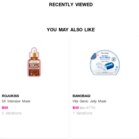
RECENTLY VIEWED
YOU MAY ALSO LIKE
ROJUKISS
BANOBAGI
5X Intensive Mask
Vita Genic Jelly Mask
(47%)
฿69
฿49
฿92
5 Variations
7 Variations