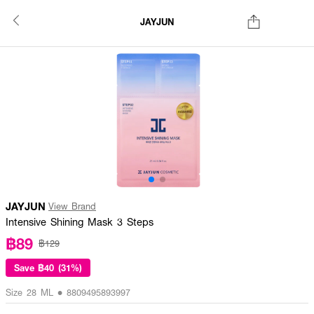
JAYJUN
JAYJUN
View Brand
Intensive Shining Mask 3 Steps
฿89
฿129
Save
฿40 (31%)
Size 28 ML • 8809495893997