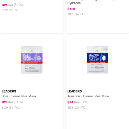
Hydration
(51%)
฿24
฿49
฿159
size 25 ML
size 34 G
LEADERS
LEADERS
Snail Intense Plus Mask
Aquaporin Intense Plus Mask
(51%)
(51%)
฿24
฿24
฿49
฿49
size 25 ML
size 25 ML