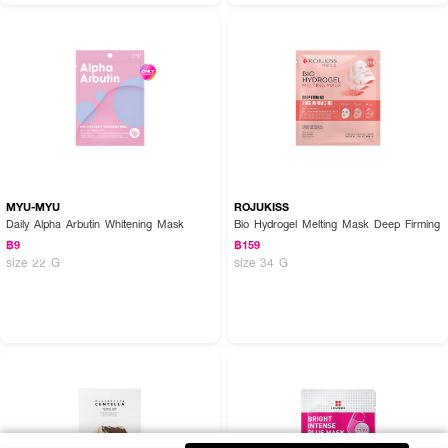
MYU-MYU
ROJUKISS
Daily Alpha Arbutin Whitening Mask
Bio Hydrogel Melting Mask Deep Firming
฿9
฿159
size 22 G
size 34 G