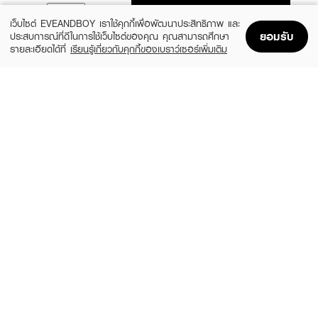
ADD TO BAG
เว็บไซต์ EVEANDBOY เราใช้คุกกี้เพื่อพัฒนาประสิทธิภาพ และ
ยอมรับ
ประสบการณ์ที่ดีในการใช้เว็บไซต์ของคุณ คุณสามารถศึกษา
รายละเอียดได้ที่
เรียนรู้เกี่ยวกับคุกกี้ของเบราว์เซอร์เพิ่มเติม
Home
Home
Promotions
Promotions
Shopping Bag
Shopping Bag
Account
Account
SKIN1004
LEADERS
Madagascar Centella Watergel Sheet
Bright Intense Plus Mask
Ampoule Mask (25ml X 5pcs)
(51%)
฿24
฿49
(31%)
฿269
฿390
size 25 ML
size 125 ML
ROJUKISS
LEADERS