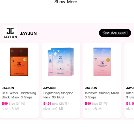
Show More
JAYJUN
ซื้อสินค้าแบรนด์นี้
JAYJUN
JAYJUN
JAYJUN
JAY
Real Water Brightening
Brightening Sleeping
Intensive Shining Mask
Inte
Black Mask 3 Steps
Pack 30 PCS
3 Steps
3 St
ผลลัพธ์ที่ได้ :
(31%)
(25%)
(31%)
฿89
฿429
฿89
฿1,1
฿129
฿569
฿129
size 28 ML
size 120 ML
size 28 ML
size
มาส์กหน้าทรีทเมนท์ 3 สเต็ป ทรีทเมนท์เพิ่มความชุ่มชื้นให้กับผิวหน้า เป็นทรีทเมนท์
3 สเต็ปเพื่อทำความสะอาด เพิ่มความกระจ่างใส และบำรุงผิว
● JAYJUN Real Water Brightening Black Mask (3-Step)