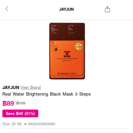
JAYJUN
JAYJUN
View Brand
Real Water Brightening Black Mask 3 Steps
฿89
฿129
Save
฿40 (31%)
Size 28 ML • 8809495893980