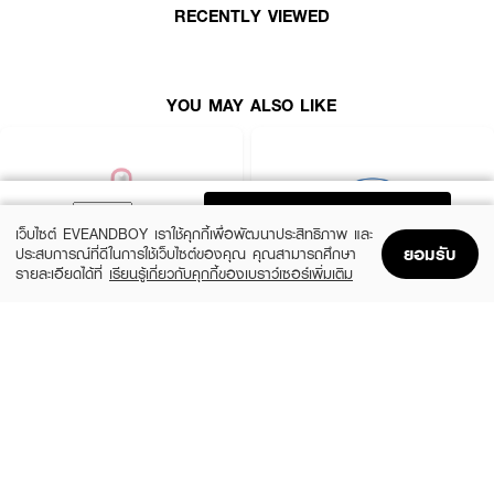
● มาส์กหน้าทรีทเมนท์
RECENTLY VIEWED
● ทรีทเมนท์เพิ่มความชุ่มชื้นให้กับผิวหน้า
● ทำความสะอาด เพิ่มความกระจ่างใส และบำรุงผิว
YOU MAY ALSO LIKE
● เพิ่มความกระจ่างใสและชะลอวัย
ADD TO BAG
เว็บไซต์ EVEANDBOY เราใช้คุกกี้เพื่อพัฒนาประสิทธิภาพ และ
ยอมรับ
ประสบการณ์ที่ดีในการใช้เว็บไซต์ของคุณ คุณสามารถศึกษา
รายละเอียดได้ที่
เรียนรู้เกี่ยวกับคุกกี้ของเบราว์เซอร์เพิ่มเติม
Home
Home
Promotions
Promotions
Shopping Bag
Shopping Bag
Account
Account
ROJUKISS
BANOBAGI
5X Intensive Mask
Vita Genic Jelly Mask
(47%)
฿69
฿49
฿92
5 Variations
7 Variations