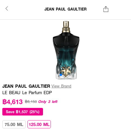
JEAN PAUL GAULTIER
JEAN PAUL GAULTIER
View Brand
LE BEAU Le Parfum EDP
฿4,613
Only 3 left
฿6,150
Save
฿1,537 (25%)
75.00 ML
125.00 ML