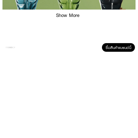
Show More
ซื้อสินค้าแบรนด์นี้
ผลลัพธ์ที่ได้:
น้ำหอมแนวกลิ่น Woody Amber ที่ถ่ายทอดจินตนาการแห่ง “ชายหนุ่มกลางสวน
ต้องห้าม” ผ่านกลิ่นหอมอบอุ่นและเย้ายวนจากทองก้าบีน แซนเดิลวู้ด และกลิ่น
หวานนุ่มลึกจากมะพร้าว ให้ความรู้สึกหรูหรา มีมิติ และเหมาะกับทุกช่วงเวลาที่
ต้องการสร้างความประทับใจ กลิ่นนี้เหมาะสำหรับผู้ชายที่ต้องการเสน่ห์ในแบบเฉพาะ
ตัว
● ฌอง ปอล โกลติเยร์ เลอโบ เลอปาร์ฟัง ออดีเพอร์ฟูม
● น้ำหอมแนว Woody Amber