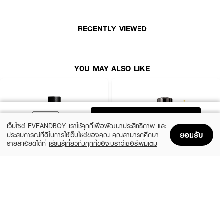
● กลิ่นเปิดด้วยมะพร้าวหอมหวาน
● กลิ่นหลักของแซนเดิลวู้ดและทองก้าบีน
RECENTLY VIEWED
● กลิ่นเข้มขึ้นกว่ารุ่น LE BEAU ดั้งเดิม
● ขวดน้ำหอมเป็นรูปชายหนุ่มเปลือยกายสุดไอคอนิก
YOU MAY ALSO LIKE
ADD TO BAG
เว็บไซต์ EVEANDBOY เราใช้คุกกี้เพื่อพัฒนาประสิทธิภาพ และ
ยอมรับ
ประสบการณ์ที่ดีในการใช้เว็บไซต์ของคุณ คุณสามารถศึกษา
รายละเอียดได้ที่
เรียนรู้เกี่ยวกับคุกกี้ของเบราว์เซอร์เพิ่มเติม
Home
Home
Promotions
Promotions
Shopping Bag
Shopping Bag
Account
Account
YVES SAINT LAURENT
MONTBLANC
Y Men EDP
Explorer EDP
(10%)
(25%)
฿4,050
฿3,900
฿4,500
฿5,200
2 Variations
3 Variations