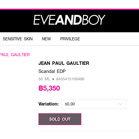
SENSITIVE SKIN
NEW
PRIVILEGE
PAUL GAULTIER
JEAN PAUL GAULTIER
Scandal EDP
50 ML • 8435415100496
฿5,350
Variation:
50.00
50.00 ML
SOLD OUT