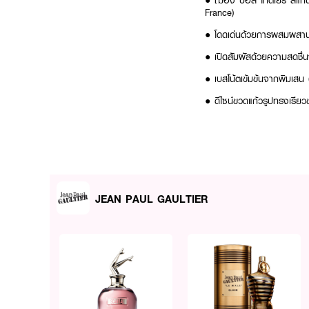
● ฌอง ปอล โกติเยร์ สแกน
France)
● โดดเด่นด้วยการผสมผสานกล
● เปิดสัมผัสด้วยความสดชื
● เบสโน้ตเข้มข้นจากพิมเสน (
● ดีไซน์ขวดแก้วรูปทรงเรีย
● เหมาะสำหรับการฉีดพ่นตา
● ปริมาณสุทธิ: 50 มล. / เ
How To Use:
JEAN PAUL GAULTIER
● ถือขวดน้ำหอมห่างจากตัว
ซอกคอ และบริเวณหลังใบหู เ
โครงสร้างของกลิ่นน้ำหอม
Ingredients:
ALCOHOL DENAT., PARF