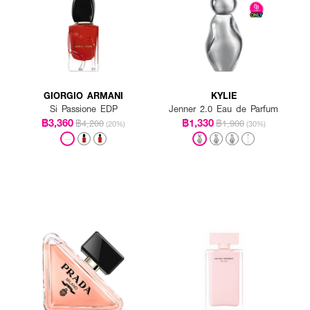
GIORGIO ARMANI
KYLIE
Si Passione EDP
Jenner 2.0 Eau de Parfum
฿3,360
฿1,330
฿4,200
฿1,900
(20%)
(30%)