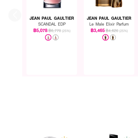
METHOXYCINNAMATE, B
ALPHA-ISOMETHYL IONON
17200 (RED 33), CI 19
JEAN PAUL GAULTIER
JEAN PAUL GAULTIER
SCANDAL EDP
Le Male Elixir Parfum
฿5,078
฿3,465
฿6,770
฿4,620
(25%)
(25%)
FAQ:
● น้ำหอม Scandal EDP รุ่นน
Scandal EDP เป็นน้ำหอมในก
สดชื่นของส้มและดอกไม้สีขา
เป็นพิเศษ 6-8 ชั่วโมงขึ้นไป
● แนะนำช่วงเวลาหรือโอกาสที
ด้วยแนวกลิ่นที่หรูหรา มีคว
โอกาสพิเศษเพื่อสร้างความปร
กระจายตัวได้อย่างนุ่มนวล ไม่ฉ
สัมผัสเสน่ห์ความหอมหวานเย
สวยสุดหรู สรรสร้างความมั่นใ