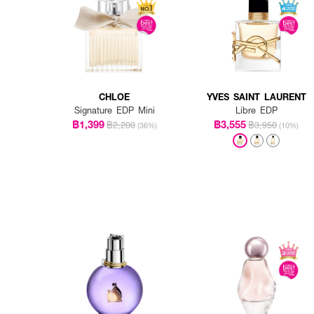
CHLOE
YVES SAINT LAURENT
Signature EDP Mini
Libre EDP
฿1,399
฿3,555
฿2,200
฿3,950
(36%)
(10%)