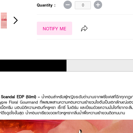
Quantity :
NOTIFY ME
Scandal EDP (50ml) –
น้ำหอมสำหรับผู้หญิงระดับตำนานจากฝรั่งเศสที่ฉีกทุกก
Chypre Floral Gourmand ที่ผสมผสานความหอมหวานเย้ายวนใจอันเป็นเอกลักษณ์ของน้
นื้อครีม มอบมิติความหอมที่หรูหรา เซ็กซี่ โมเดิร์น และเปี่ยมด้วยความมั่นใจที่ยากจะ
ห์ดึงดูดใจขั้นสุด น้ำหอมขาเรียวขวดแก้วหรูหรากลิ่นน้ำผึ้งหวานเย้ายวนติดทนนาน