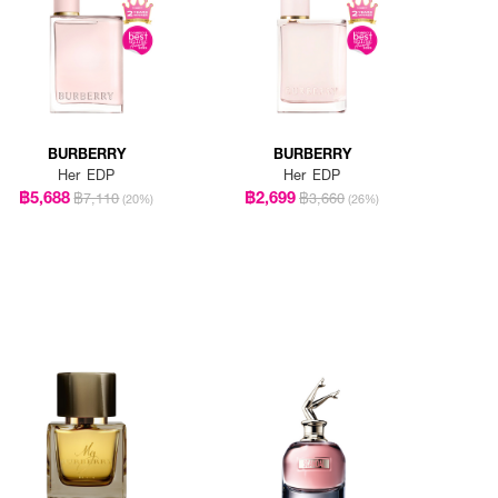
BURBERRY
BURBERRY
Her EDP
Her EDP
฿5,688
฿2,699
฿7,110
฿3,660
(20%)
(26%)