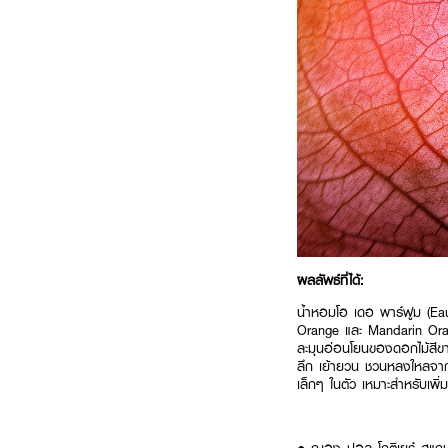
ผลลัพธ์ที่ได้:
น้ำหอมโอ เดอ พาร์ฟูม (Ea
Orange และ Mandarin Oran
ละมุนอ่อนโยนของดอกไม้สีขา
ลึก เย้ายวน ชวนหลงใหลจาก
เล็กๆ ในตัว เหมาะสำหรับเพิ