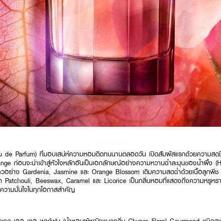
u de Parfum) ที่มอบเสน่ห์ความหอมติดทนนานตลอดวัน เปิดสัมผัสแรกด้วยความสดช
ge ก่อนจะนำเข้าสู่หัวใจหลักอันเป็นเอกลักษณ์อย่างความหวานฉ่ำละมุนของน้ำผึ้ง
วอย่าง Gardenia, Jasmine และ Orange Blossom เติมความสดฉ่ำด้วยเนื้อลูกพีช และ
 Patchouli, Beeswax, Caramel และ Licorice เป็นกลิ่นหอมที่แสดงถึงความหรูหรา
่มความมั่นใจในทุกโอกาสสำคัญ