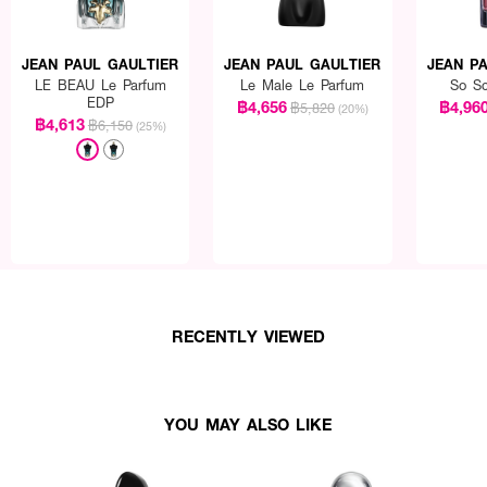
UTYL METHOXYDIBENZOYLMETHANE, LINALOOL, COUMARIN, ETHYLHEX
E, CITRAL, GERANIOL, BENZYL ALCOHOL, BENZYL BENZOATE, CI 60730
140 (YELLOW 5) 78% VOL
JEAN PAUL GAULTIER
JEAN PAUL GAULTIER
JEAN P
LE BEAU Le Parfum
Le Male Le Parfum
So Sc
EDP
฿4,656
฿4,96
฿5,820
(20%)
฿4,613
฿6,150
(25%)
ี้ให้กลิ่นแนวไหน และมีความติดทนระดับใดระหว่างวันคะ?
ลุ่ม Chypre Floral Gourmand ที่โดดเด่นมากในเรื่องความหวานเย้ายวนใจของน้ำผึ
วค่ะ จัดเป็นน้ำหอมประเภท Eau de Parfum (EDP) ที่มีความเข้มข้นของออยล์น้ำหอม
 (ขึ้นอยู่กับสภาพผิวและสภาพแวดล้อม) และมีการกระจายตัวของกลิ่นที่ดีเยี่ยมค่ะ
่เหมาะสมในการฉีดน้ำหอมกลิ่นนี้หน่อยค่ะ?
ามหวานละมุนและเซ็กซี่เย้ายวนใจ น้ำหอมกลิ่นนี้จึงเหมาะมากๆ สำหรับฉีดไปออกงานกลา
ะทับใจค่ะ นอกจากนี้ยังเหมาะสำหรับใช้ในช่วงเวลาที่อากาศเย็นหรือในห้องแอร์ เพราะกล
RECENTLY VIEWED
ุนจนเกินไป และช่วยเสริมบุคลิกให้ดูเป็นสาวมั่นที่มีเสน่ห์น่าค้นหาค่ะ
้ายวนใจอันเป็นตำนานด้วยน้ำหอมกลิ่นน้ำผึ้งและดอกไม้สีขาวเข้มข้นติดทนนานสะกดทุก
YOU MAY ALSO LIKE
จในแบบฉบับสาวเซ็กซี่โมเดิร์นในทุกค่ำคืนพิเศษ