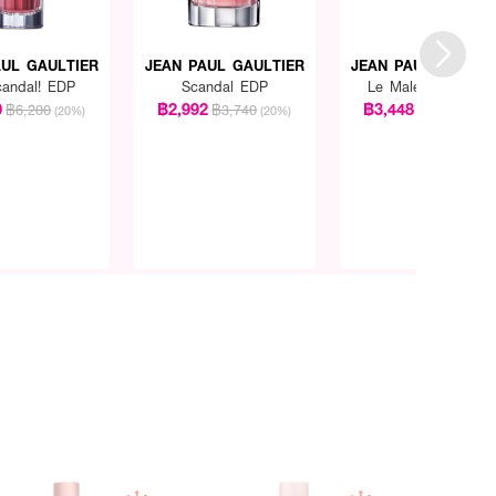
YL SALICYLATE,
 (EXT. VIOLET 2), CI
AUL GAULTIER
JEAN PAUL GAULTIER
JEAN PAUL GAULTI
andal! EDP
Scandal EDP
Le Male Le Parfum
0
฿2,992
฿3,448
฿6,200
฿3,740
฿4,310
(20%)
(20%)
(20%
้งและคาราเมล ตัดด้วยความ
สูง จึงให้ความติดทนยาวนาน
งคืน ไปปาร์ตี้ หรือการเดทใน
ิ่นน้ำผึ้งและคาราเมลจะ
สายตา ดีไซน์ขวดรูปขาเรียว