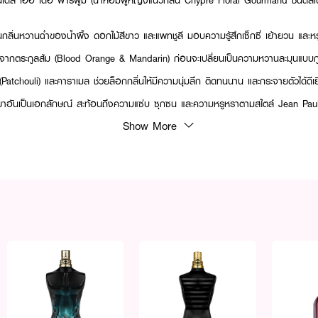
เดล เออ เดอ พาร์ฟูม (น้ำหอมผู้หญิงแนวกลิ่น Chypre Floral Gourmand ชนิดส
ิ่นหวานฉ่ำของน้ำผึ้ง ดอกไม้สีขาว และแพทชูลี มอบความรู้สึกเซ็กซี่ เย้ายวน และห
่นจากตระกูลส้ม (Blood Orange & Mandarin) ก่อนจะเปลี่ยนเป็นความหวานละมุนแบบ
Patchouli) และคาราเมล ช่วยล็อกกลิ่นให้มีความนุ่มลึก ติดทนนาน และกระจายตัวได้ดีเย
วขาอันเป็นเอกลักษณ์ สะท้อนถึงความแซ่บ ซุกซน และความหรูหราตามสไตล์ Jean Paul
Show More
มจุดชีพจรเพื่อกระจายความหอมอย่างมีประสิทธิภาพตลอดวัน
ลขที่ใบรับจดแจ้ง: 10-2-6010027729
ประมาณ 5-7 นิ้ว จากนั้นกดหัวสเปรย์ฉีดลงบนผิวหนังหรือตามจุดชีพจรของร่างกาย 
พื่อความหอมฟุ้ง กระจายตัวดี และติดทนนานตลอดวัน โดยหลีกเลี่ยงการถูข้อมือเข้าด้
UM (FRAGRANCE), AQUA (WATER), BENZYL SALICYLATE, LIMONENE, E