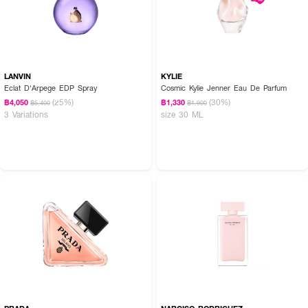
LANVIN
KYLIE
Eclat D'Arpege EDP Spray
Cosmic Kylie Jenner Eau De Parfum
(25%)
(30%)
฿4,050
฿1,330
฿5,400
฿1,900
3 Variations
size 30 ML