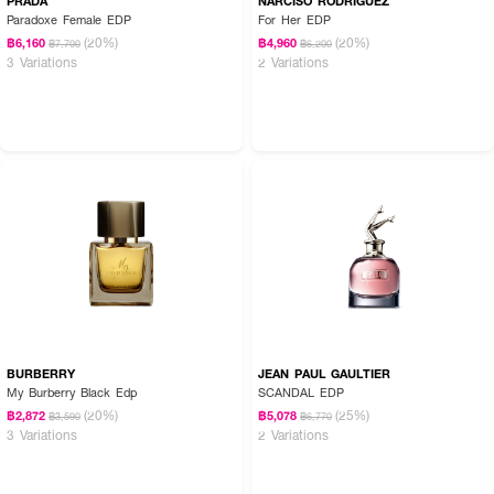
PRADA
NARCISO RODRIGUEZ
Paradoxe Female EDP
For Her EDP
(20%)
(20%)
฿6,160
฿4,960
฿7,700
฿6,200
3 Variations
2 Variations
BURBERRY
JEAN PAUL GAULTIER
My Burberry Black Edp
SCANDAL EDP
(20%)
(25%)
฿2,872
฿5,078
฿3,590
฿6,770
3 Variations
2 Variations