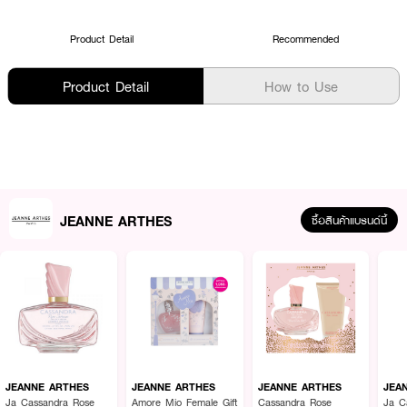
Product Detail
Recommended
Product Detail
How to Use
JEANNE ARTHES
ซื้อสินค้าแบรนด์นี้
JEANNE ARTHES
JEANNE ARTHES
JEANNE ARTHES
JEA
Ja Cassandra Rose
Amore Mio Female Gift
Cassandra Rose
Ja C