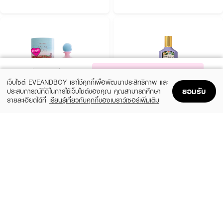
NOTIFY ME
เว็บไซต์ EVEANDBOY เราใช้คุกกี้เพื่อพัฒนาประสิทธิภาพ และ
ยอมรับ
ประสบการณ์ที่ดีในการใช้เว็บไซต์ของคุณ คุณสามารถศึกษา
รายละเอียดได้ที่
เรียนรู้เกี่ยวกับคุกกี้ของเบราว์เซอร์เพิ่มเติม
Home
Home
Promotions
Promotions
Shopping Bag
Shopping Bag
Account
Account
JANUA
GUCCI
Kiss Me More EDP
Flora Gorgeous Magnolia EDP
(15%)
฿279
฿6,324
฿7,440
size 30 ML
3 Variations