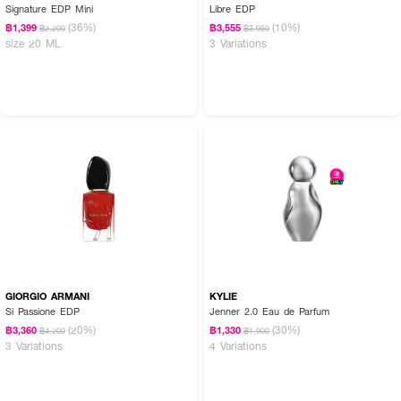
Signature EDP Mini
Libre EDP
(36%)
(10%)
฿1,399
฿3,555
฿2,200
฿3,950
size 20 ML
3 Variations
GIORGIO ARMANI
KYLIE
Si Passione EDP
Jenner 2.0 Eau de Parfum
(20%)
(30%)
฿3,360
฿1,330
฿4,200
฿1,900
3 Variations
4 Variations