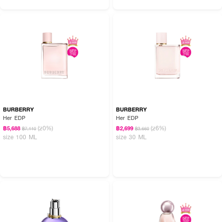
BURBERRY
BURBERRY
Her EDP
Her EDP
(20%)
(26%)
฿5,688
฿2,699
฿7,110
฿3,660
size 100 ML
size 30 ML