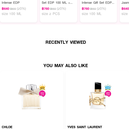
Intense EDP
Set EDP 100 ML +
Intense Gift Set EDP+
Jasm
Body Lotion 200 ML
Body Lotion Female
(20%)
(20%)
(20%)
฿640
฿760
฿760
฿64
฿800
฿950
฿950
size 100 ML
size 2 PCS
size 100 ML
size
RECENTLY VIEWED
YOU MAY ALSO LIKE
CHLOE
YVES SAINT LAURENT