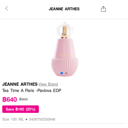
JEANNE ARTHES
JEANNE ARTHES
View Brand
Tea Time A Paris -Pavlova EDP
฿640
฿800
Save
฿160 (20%)
Size 100 ML • 3430750250948