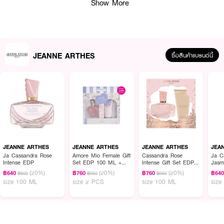
Show More
JEANNE ARTHES
ซื้อสินค้าแบรนด์นี้
Top Notes:
Strawberry, Candied Apple
Heart Notes:
Rose Centifolia
JEANNE ARTHES
JEANNE ARTHES
JEANNE ARTHES
JEA
Ja Cassandra Rose
Amore Mio Female Gift
Cassandra Rose
Ja C
Base Notes:
Vanilla, Whipped Cream, White Musk
Intense EDP
Set EDP 100 ML +
Intense Gift Set EDP+
Jasm
Body Lotion 200 ML
Body Lotion Female
(20%)
(20%)
(20%)
฿640
฿760
฿760
฿64
฿800
฿950
฿950
size 100 ML
size 2 PCS
size 100 ML
size
เลขที่จดแจ้ง:
10-2-6500041356
ปริมาณสุทธิ:
100 มล.