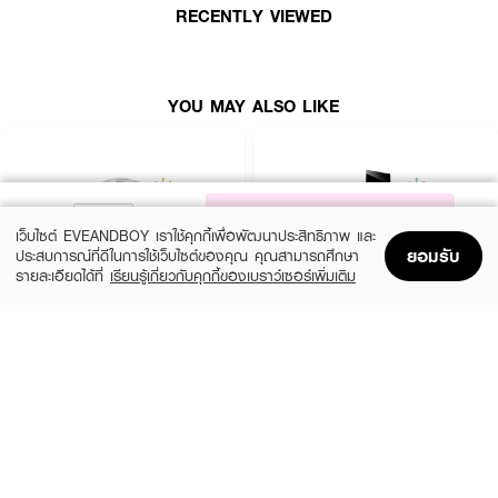
RECENTLY VIEWED
How to Use:
• ฉีดน้ำหอมลงบนจุดชีพจร เช่น ต้นคอ ข้อมือ หรือข้อพับแขน
YOU MAY ALSO LIKE
• สามารถฉีดเพิ่มบนเสื้อผ้าเพื่อเพิ่มความหอมให้ยาวนาน
NOTIFY ME
เว็บไซต์ EVEANDBOY เราใช้คุกกี้เพื่อพัฒนาประสิทธิภาพ และ
ยอมรับ
ประสบการณ์ที่ดีในการใช้เว็บไซต์ของคุณ คุณสามารถศึกษา
รายละเอียดได้ที่
เรียนรู้เกี่ยวกับคุกกี้ของเบราว์เซอร์เพิ่มเติม
Home
Home
Promotions
Promotions
Shopping Bag
Shopping Bag
Account
Account
CHLOE
YVES SAINT LAURENT
Signature EDP Mini
Libre EDP
(36%)
(10%)
฿1,399
฿3,555
฿2,200
฿3,950
size 20 ML
3 Variations