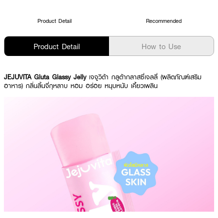
Product Detail
Recommended
Product Detail
How to Use
JEJUVITA Gluta Glassy Jelly
เจจูวิต้า กลูต้ากลาสซี่เจลลี่ (ผลิตภัณฑ์เสริม
อาหาร) กลิ่นลิ้นจี่กุหลาบ หอม อร่อย หนุบหนับ เคี้ยวเพลิน