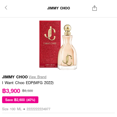
JIMMY CHOO
JIMMY CHOO
View Brand
I Want Choo EDP(MFG 2022)
฿3,900
฿6,500
Save
฿2,600 (40%)
Size 100 ML • 2222222224977