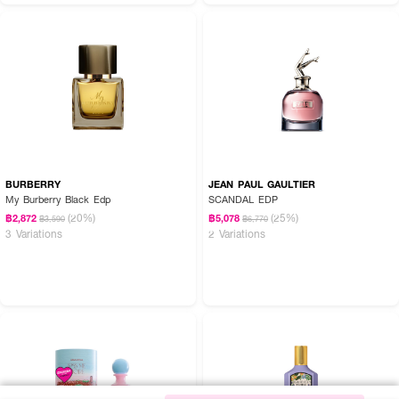
BURBERRY
JEAN PAUL GAULTIER
My Burberry Black Edp
SCANDAL EDP
(20%)
(25%)
฿2,872
฿5,078
฿3,590
฿6,770
3 Variations
2 Variations