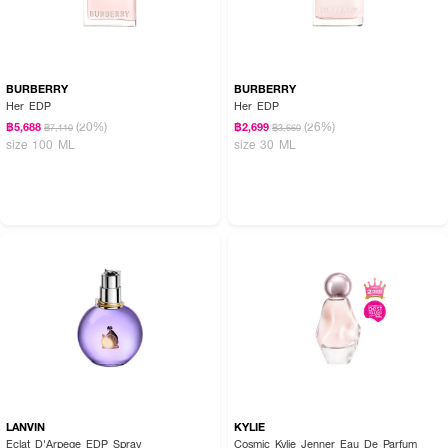
BURBERRY
BURBERRY
Her EDP
Her EDP
(20%)
(26%)
฿5,688
฿2,699
฿7,110
฿3,660
size 100 ML
size 30 ML
LANVIN
KYLIE
Eclat D'Arpege EDP Spray
Cosmic Kylie Jenner Eau De Parfum