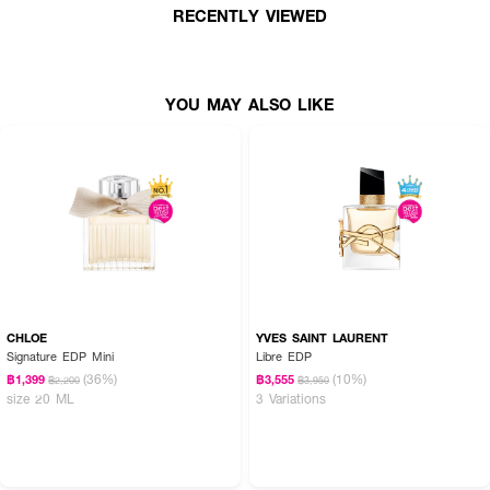
RECENTLY VIEWED
YOU MAY ALSO LIKE
CHLOE
YVES SAINT LAURENT
Signature EDP Mini
Libre EDP
(36%)
(10%)
฿1,399
฿3,555
฿2,200
฿3,950
size 20 ML
3 Variations