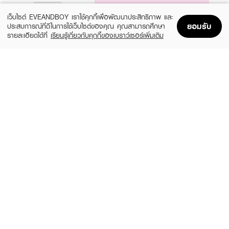
NOTIFY ME
เว็บไซต์ EVEANDBOY เราใช้คุกกี้เพื่อพัฒนาประสิทธิภาพ และ
ยอมรับ
ประสบการณ์ที่ดีในการใช้เว็บไซต์ของคุณ คุณสามารถศึกษา
รายละเอียดได้ที่
เรียนรู้เกี่ยวกับคุกกี้ของเบราว์เซอร์เพิ่มเติม
Home
Home
Promotions
Promotions
Shopping Bag
Shopping Bag
Account
Account
JANUA
GUCCI
Kiss Me More EDP
Flora Gorgeous Magnolia EDP
(15%)
฿279
฿6,324
฿7,440
size 30 ML
3 Variations
GUCCI
BURBERRY