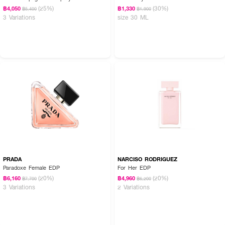
(25%)
(30%)
฿4,050
฿1,330
฿5,400
฿1,900
3 Variations
size 30 ML
PRADA
NARCISO RODRIGUEZ
Paradoxe Female EDP
For Her EDP
(20%)
(20%)
฿6,160
฿4,960
฿7,700
฿6,200
3 Variations
2 Variations