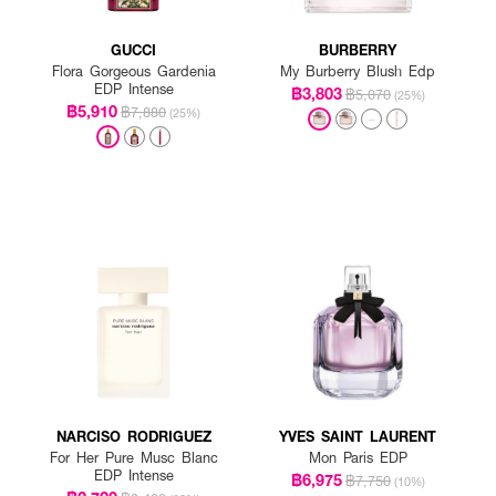
GUCCI
BURBERRY
Flora Gorgeous Gardenia
My Burberry Blush Edp
EDP Intense
฿3,803
฿5,070
(25%)
฿5,910
฿7,880
(25%)
NARCISO RODRIGUEZ
YVES SAINT LAURENT
For Her Pure Musc Blanc
Mon Paris EDP
EDP Intense
฿6,975
฿7,750
(10%)