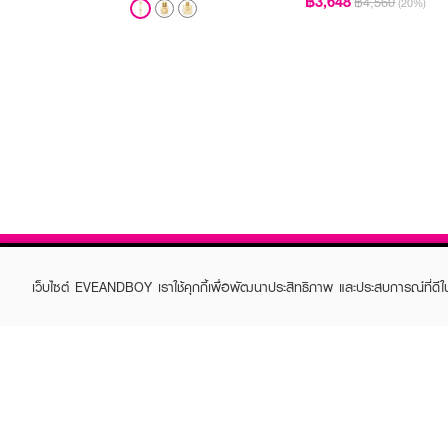
฿3,648
฿4,560
(20%)
เว็บไซต์ EVEANDBOY เราใช้คุกกี้เพื่อพัฒนาประสิทธิภาพ และประสบการณ์ที่ดี
ABOUT EVEANDBOY
CUS
Brand story
Online
Privacy Policy
Find a