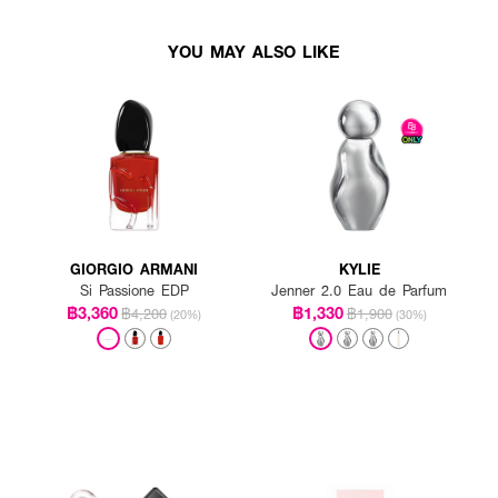
YOU MAY ALSO LIKE
GIORGIO ARMANI
KYLIE
Si Passione EDP
Jenner 2.0 Eau de Parfum
฿3,360
฿1,330
฿4,200
฿1,900
(20%)
(30%)