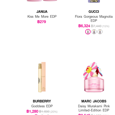
JANUA
GUCCI
Kiss Me More EDP
Flora Gorgeous Magnolia
EDP
฿279
฿6,324
฿7,440
(15%)
BURBERRY
MARC JACOBS
Goddess EDP
Daisy Murakami Pink
Limited-Edition EDP
฿1,280
฿1,600
(20%)