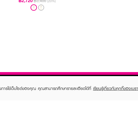
฿2,720
฿3,400
(20%)
ในการใช้เว็บไซต์ของคุณ คุณสามารถศึกษารายละเอียดได้ที่
เรียนรู้เกี่ยวกับคุกกี้ของเบรา
TOMER CARE
EVEANDBOY MEMBER
 Shopping
Member registration
 store