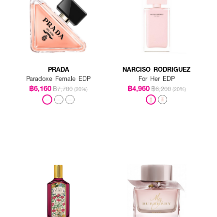
PRADA
NARCISO RODRIGUEZ
Paradoxe Female EDP
For Her EDP
฿6,160
฿4,960
฿7,700
฿6,200
(20%)
(20%)