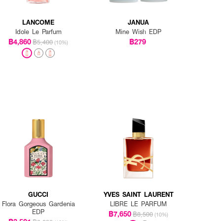
LANCOME
JANUA
Idole Le Parfum
Mine Wish EDP
฿4,860
฿279
฿5,400
(10%)
GUCCI
YVES SAINT LAURENT
Flora Gorgeous Gardenia
LIBRE LE PARFUM
EDP
฿7,650
฿8,500
(10%)