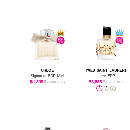
CHLOE
YVES SAINT LAURENT
Signature EDP Mini
Libre EDP
฿1,399
฿3,555
฿2,200
฿3,950
(36%)
(10%)