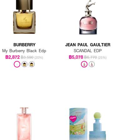
BURBERRY
JEAN PAUL GAULTIER
My Burberry Black Edp
SCANDAL EDP
฿2,872
฿5,078
฿3,590
฿6,770
(20%)
(25%)