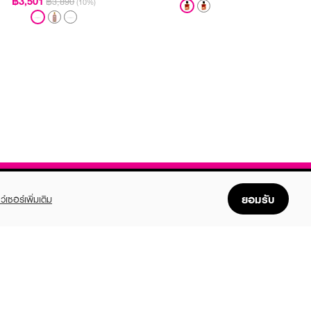
฿3,501
฿3,890
(10%)
ยอมรับ
ว์เซอร์เพิ่มเติม
FOLLOW US