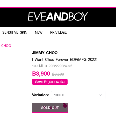
SENSITIVE SKIN
NEW
PRIVILEGE
Y CHOO
JIMMY CHOO
I Want Choo Forever EDP(MFG 2022)
100 ML • 2222222224976
฿3,900
฿6,500
Save
฿2,600 (40%)
Variation:
100.00
100.00 ML
SOLD OUT