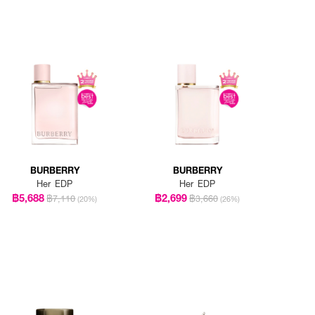
BURBERRY
BURBERRY
Her EDP
Her EDP
฿5,688
฿2,699
฿7,110
฿3,660
(20%)
(26%)