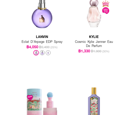
LANVIN
KYLIE
Eclat D'Arpege EDP Spray
Cosmic Kylie Jenner Eau
De Parfum
฿4,050
฿5,400
(25%)
฿1,330
฿1,900
(30%)