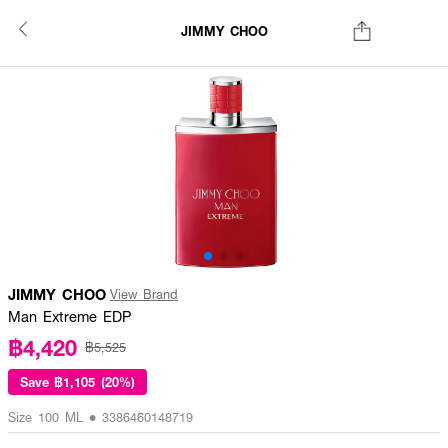
JIMMY CHOO
JIMMY CHOO
View Brand
Man Extreme EDP
฿4,420
฿5,525
Save
฿1,105 (20%)
Size 100 ML • 3386460148719