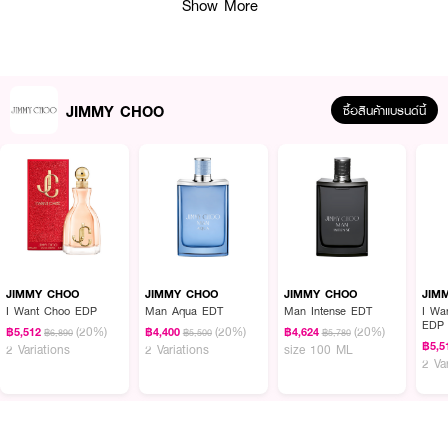
Show More
JIMMY CHOO
ซื้อสินค้าแบรนด์นี้
ผลลัพธ์ที่ได้:
Man Extreme คือน้ำหอมประเภท Eau de Parfum ที่เข้มข้น มีกลิ่นอำพันอันเข้ม
ข้นและน่าตื่นเต้น สำหรับผู้ชายที่มีจิตใจแข็งแกร่ง มอบความหอมที่ติดทนนานและน่า
จดจำ
JIMMY CHOO
JIMMY CHOO
JIMMY CHOO
JIM
I Want Choo EDP
Man Aqua EDT
Man Intense EDT
I Want Choo 
EDP
(20%)
(20%)
(20%)
฿5,512
฿4,400
฿4,624
฿6,890
฿5,500
฿5,780
● จิมมี่ ชู แมน เอ็กซ์ตรีม เออ เดอ พาร์ฟูม
฿5,5
2 Variations
2 Variations
size 100 ML
2 Va
● Top Notes: Red Thyme, Black Pepper เติมพลังความ Masculine
● Heart Notes: Sage, Geranium, Nutmeg หอมลุ่มลึก อบอุ่น
● Base Notes: Woody Notes นุ่มนวล ติดทนนาน