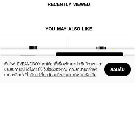
RECENTLY VIEWED
● สไตล์: Bold, Thrilling, Sophisticated
● เหมาะสำหรับ: ผู้ชายที่มีความมั่นใจ
● FDA Registration no. 10-2-6700018591
YOU MAY ALSO LIKE
● ปริมาณ - 100ml
ADD TO BAG
เว็บไซต์ EVEANDBOY เราใช้คุกกี้เพื่อพัฒนาประสิทธิภาพ และ
ยอมรับ
ประสบการณ์ที่ดีในการใช้เว็บไซต์ของคุณ คุณสามารถศึกษา
รายละเอียดได้ที่
เรียนรู้เกี่ยวกับคุกกี้ของเบราว์เซอร์เพิ่มเติม
Home
Home
Promotions
Promotions
Shopping Bag
Shopping Bag
Account
Account
YVES SAINT LAURENT
MONTBLANC
Y Men EDP
Explorer EDP
(10%)
(20%)
฿4,050
฿4,160
฿4,500
฿5,200
2 Variations
3 Variations