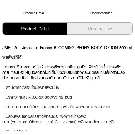
Product Detail
Recommended
Product Detail
How to Use
JMELLA - Jmella in France BLOOMING PEONY BODY LOTION 500 ml.
ผลลัพธ์ที่ได้ :
เจเมล่า อิน ฟรานซ์ โลชั่นบำรุงผิวกาย กลิ่นบลูมมิ่ง พีโอนี โลชั่นบำรุงผิว
กาย กลิ่นหอมหมู่มวลดอกไม้ที่เต็มไปด้วยเสน่ห์ของกลิ่นซิตรัส ที่เปรี้ยวซ่าเปล่ง
ประกายราวกับกำลังใส่ชุดเดรสปักลายกลีบดอกไม้เป็นพันๆ กลีบ
· ผ่านการทดสอบโดยแพทย์ผิวหนัง
· ปราศจากสารเคมีอันตรายต่อผิว 12 ชนิด
· มีความเป็นกรดอ่อนๆ ใกล้เคียงค่า pH ของผิวหนังตามธรรมชาติ
· มีส่วนผสมของสารสกัดสทธิบัตร เพื่อการบำรุงผิว
กาย (Adenium Obseum Leaf Cell extract) ผลิตจากประเทศเกาหลี
How To Use :