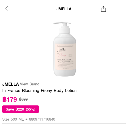
JMELLA
JMELLA
View Brand
In France Blooming Peony Body Lotion
฿179
฿399
Save
฿220 (55%)
Size 500 ML • 8809711716840