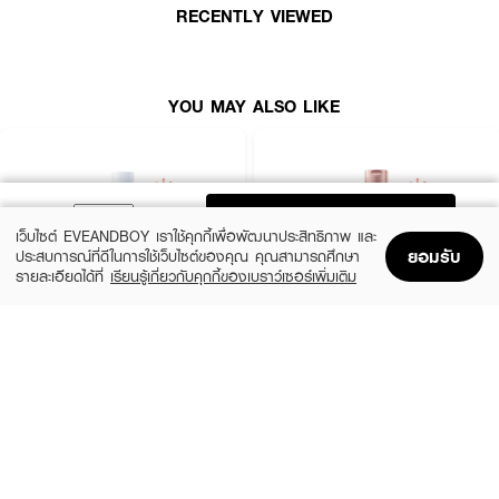
RECENTLY VIEWED
YOU MAY ALSO LIKE
ADD TO BAG
เว็บไซต์ EVEANDBOY เราใช้คุกกี้เพื่อพัฒนาประสิทธิภาพ และ
ยอมรับ
ประสบการณ์ที่ดีในการใช้เว็บไซต์ของคุณ คุณสามารถศึกษา
รายละเอียดได้ที่
เรียนรู้เกี่ยวกับคุกกี้ของเบราว์เซอร์เพิ่มเติม
Home
Home
Promotions
Promotions
Shopping Bag
Shopping Bag
Account
Account
CERAVE
EUCERIN
Daily Moisturizing Lotion
Spotless Brightening Skin Tone Perfecting
Body Lotion
฿290
(10%)
฿531
฿590
size 88 ML
size 250 ML