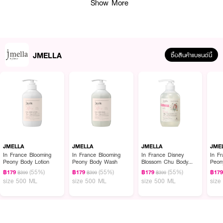
Show More
JMELLA
ซื้อสินค้าแบรนด์นี้
ผลลัพธ์ที่ได้ :
JMELLA In France Fleur Grace Body Lotion
โลชั่นบำรุงผิวกาย กลิ่นหอม
ผลไม้หวานของลิ้นจี่และพีช ผสมผสานกลิ่นมะลิอันสง่างามและดอกโบตั๋นที่บานได้
อย่างลงตัว และจบลงด้วยกลิ่นดอกไม้สีขาวอันละเอียดอ่อน ให้ความรู้สึกน่าหลง
ไหล จนสะกดทุกสายตา
JMELLA
JMELLA
JMELLA
JME
In France Blooming
In France Blooming
In France Disney
In F
· ส่วนผสมสูตรอ่อนโยน มีความเป็นกรดต่ำ
Peony Body Lotion
Peony Body Wash
Blossom Chu Body
Peon
Wash
(55%)
(55%)
(55%)
฿179
฿179
฿179
฿17
฿399
฿399
฿399
· ปราศจากสารเคมี 12 ชนิดในผลิตภัณ์ดูแลเส้นผม และ 17 ชนิดใหผลิตภัณฑ์ดูแล
size 500 ML
size 500 ML
size 500 ML
size
ผิวกาย
· ผ่านการทดสอบการแพ้ โดยแพทย์ผิวหนัง
· Top: Litchi & Peach