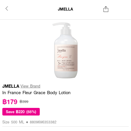
JMELLA
JMELLA
View Brand
In France Fleur Grace Body Lotion
฿179
฿399
Save
฿220 (55%)
Size 500 ML • 8809696353382