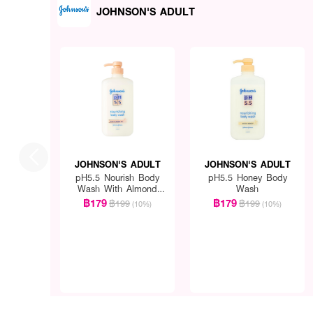
JOHNSON'S ADULT
JOHNSON'S ADULT
JOHNSON'S ADULT
pH5.5 Nourish Body
pH5.5 Honey Body
Wash With Almond
Wash
Oil For Healthy Skin
฿179
฿179
฿199
฿199
(10%)
(10%)