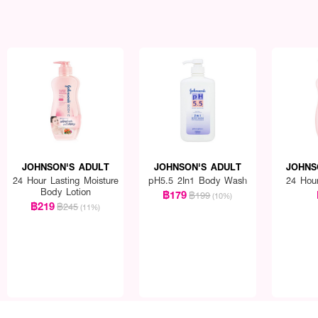
JOHNSON'S ADULT
JOHNSON'S ADULT
JOHNS
24 Hour Lasting Moisture
pH5.5 2In1 Body Wash
24 Hou
Body Lotion
฿179
฿199
(10%)
฿219
฿245
(11%)