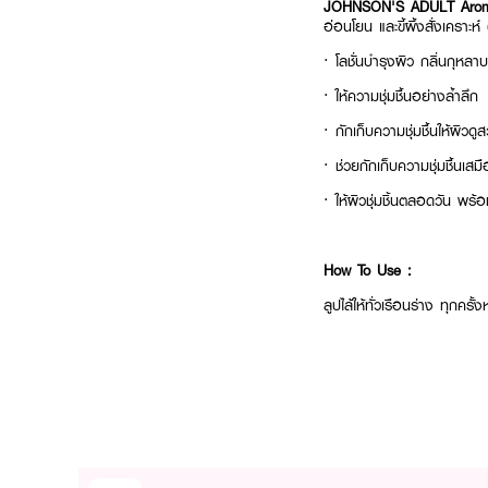
JOHNSON'S ADULT Arom
อ่อนโยน และขี้ผึ้งสั่งเคราะห์ 
· โลชั่นบำรุงผิว กลิ่นกุหลาบ
· ให้ความชุ่มชื้นอย่างล้ำลึก
· กักเก็บความชุ่มชื้นให้ผิวดู
· ช่วยกักเก็บความชุ่มชื้นเสม
· ให้ผิวชุ่มชิ้นตลอดวัน พร้
How To Use :
ลูปไล้ให้ทั่วเรือนร่าง ทุกครั้