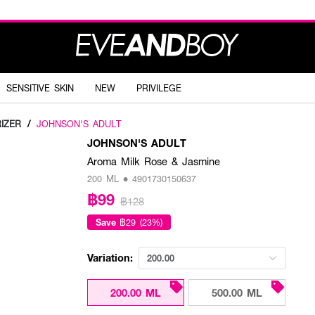
SENSITIVE SKIN
NEW
PRIVILEGE
IZER
/
JOHNSON'S ADULT
JOHNSON'S ADULT
Aroma Milk Rose & Jasmine
200 ML • 4901730150637
฿99
฿128
Save
฿29 (23%)
Variation:
200.00
200.00 ML
500.00 ML