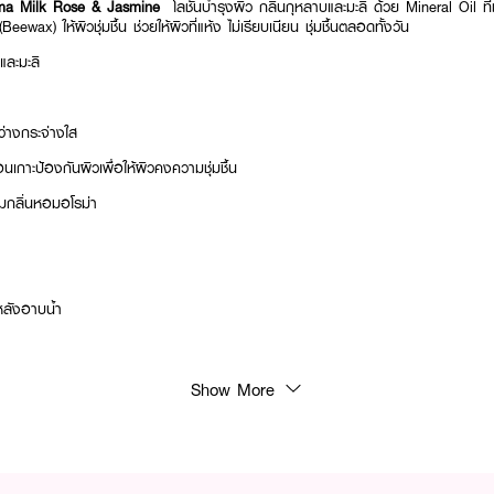
a Milk Rose & Jasmine
โลชั่นบำรุงผิว กลิ่นกุหลาบและมะลิ ด้วย Mineral Oil ที่
(Beewax) ให้ผิวชุ่มชื้น ช่วยให้ผิวที่แห้ง ไม่เรียบเนียน ชุ่มชื้นตลอดทั้งวัน
และมะลิ
สว่างกระจ่างใส
ือนเกาะป้องกันผิวเพื่อให้ผิวคงความชุ่มชื้น
อมกลิ่นหอมอโรม่า
งหลังอาบน้ํา
Show More