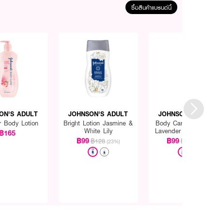
ซื้อสินค้าแบรนด์นี้
ON'S ADULT
JOHNSON'S ADULT
JOHNSON'S ADUL
r Body Lotion
Bright Lotion Jasmine &
Body Care Aroma Mi
White Lily
Lavender & Chamomi
฿165
฿99
฿99
฿128
฿128
(23%)
(23%)