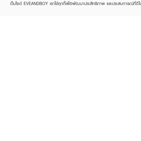
Terms and Conditions
Contac
เว็บไซต์ EVEANDBOY เราใช้คุกกี้เพื่อพัฒนาประสิทธิภาพ และประสบการณ์ที่ดี
Sell on EVEANDBOY
Whistleblowing