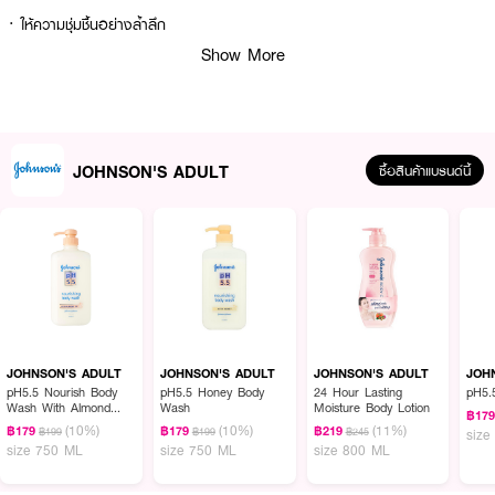
· ให้ความชุ่มชื้นอย่างล้ำลึก
Show More
· กักเก็บความชุ่มชื้นให้ผิวดูสว่างกระจ่างใส
· ช่วยกักเก็บความชุ่มชื้นเสมือนเกาะป้องกันผิวเพื่อให้ผิวคงความชุ่มชื้น
· ให้ผิวชุ่มชิ้นตลอดวัน พร้อมกลิ่นหอมอโรม่า
JOHNSON'S ADULT
ซื้อสินค้าแบรนด์นี้
How To Use :
ลูปไล้ให้ทั่วเรือนร่าง ทุกครั้งหลังอาบน้ํา
JOHNSON'S ADULT
JOHNSON'S ADULT
JOHNSON'S ADULT
JOH
pH5.5 Nourish Body
pH5.5 Honey Body
24 Hour Lasting
pH5.
Wash With Almond
Wash
Moisture Body Lotion
฿17
Oil For Healthy Skin
(10%)
(10%)
(11%)
฿179
฿179
฿219
฿199
฿199
฿245
size
size 750 ML
size 750 ML
size 800 ML