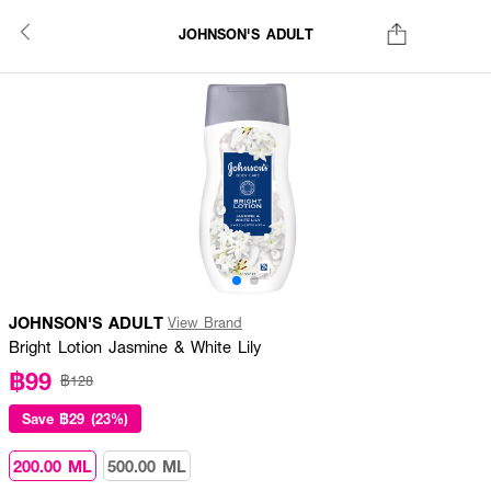
JOHNSON'S ADULT
JOHNSON'S ADULT
View Brand
Bright Lotion Jasmine & White Lily
฿99
฿128
Save
฿29 (23%)
200.00 ML
500.00 ML