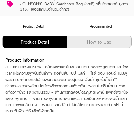
JOHNSON'S BABY Carebears Bag (คละสี) 1ชิ้น/ออเดอร์ มูลค่า
219.- (ของแถมมีจำนวนจำกัด)
Product Detail
Recommended
Product Detail
How to Use
Product information
JOHNSON’S® baby ปกป้องผิวและเส้นผมอันบอบบางของลูกน้อย และช่วง
เวลาแห่งความผูกพันอันล้ำค่า จอห์นสัน เบบี้ มิลค์ + ไรซ์ วอช แอนด์ แชมพู
ผลิตภัณฑ์ทำความสะอาดผิวและสระผม ผิวนุ่มเด้ง อิ่มน้ำ ชุ่มชื้นล้ำลึก**
ทำความสะอาดพร้อมปกป้องผิวจากความแห้งกร้าน ผสานโปรตีนน้ำนม สาร
สกัดจากข้าว และวิตามินรวม - ผ่านการทดสอบโดยกุมารแพทย์ แพทย์ผิวหนัง
และจักษุแพทย์ - ผ่านการพิสูจน์ทางคลินิกแล้วว่า ปลอดภัยสำหรับผิวเด็กแรก
เกิด และผิวบอบบาง - ผ่านการทดสอบว่าไม่ก่อให้เกิดการแพ้และมีค่า pH ที่
เหมาะกับผิว **ชั้นผิวอิพิเดอมิส