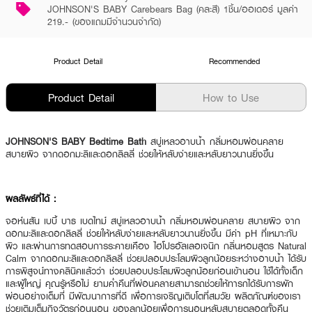
JOHNSON'S BABY Carebears Bag (คละสี) 1ชิ้น/ออเดอร์ มูลค่า
219.- (ของแถมมีจำนวนจำกัด)
Product Detail
Recommended
Product Detail
How to Use
JOHNSON'S BABY Bedtime Bath
สบู่เหลวอาบน้ำ กลิ่มหอมผ่อนคลาย
สบายผิว จากดอกมะลิและดอกลิลลี่ ช่วยให้หลับง่ายและหลับยาวนานยิ่งขึ้น
ผลลัพธ์ที่ได้ :
จอห์นสัน เบบี้ บาธ เบดไทม์ สบู่เหลวอาบน้ำ กลิ่มหอมผ่อนคลาย สบายผิว จาก
ดอกมะลิและดอกลิลลี่ ช่วยให้หลับง่ายและหลับยาวนานยิ่งขึ้น มีค่า pH ที่เหมาะกับ
ผิว และผ่านการทดสอบการระคายเคือง ไฮโปรอัลเลอเจนิก กลิ่นหอมสูตร Natural
Calm จากดอกมะลิและดอกลิลลี่ ช่วยปลอบประโลมผิวลูกน้อยระหว่างอาบน้ำ ได้รับ
การพิสูจน์ทางคลินิคแล้วว่า ช่วยปลอบประโลมผิวลูกน้อยก่อนเข้านอน ใช้ได้ทั้งเด็ก
และผู้ใหญ่ คุณรู้หรือไม่ ยามค่ำคืนที่ผ่อนคลายสามารถช่วยให้ทารกได้รับการพัก
ผ่อนอย่างเต็มที่ มีพัฒนาการที่ดี เพื่อการเจริญเติบโตที่สมวัย ผลิตภัณฑ์ของเรา
ช่วยเติมเต็มกิจวัตรก่อนนอน ของลูกน้อยเพื่อการนอนหลับสบายตลอดทั้งคืน