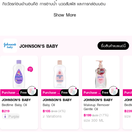
กิจวัตรก่อนเข้านอนคือ การอาบน้ำ นวดสัมผัส และการกล่อมนอน
·
สบู่เหลวอาบน้ำ กลิ่มหอมผ่อนคลาย
Show More
·
ช่วยให้หลับง่ายและหลับยาวนานยิ่งขึ้น
·
กลิ่นหอมสูตร Natural Calm
·
ช่วยปลอบประโลมผิวลูกน้อยก่อนเข้านอน
JOHNSON'S BABY
ซื้อสินค้าแบรนด์นี้
How To Use :
ใส่ลงบนฝ่ามือหรือฟองน้ำ สระผม และถูตามลำตัวอย่างอ่อนโยน แล้วล้างออกให้
สะอาด
Purchase ฿385+
Free
Purchase ฿385+
Free
Purchase ฿385+
Free
JOHNSON'S BABY
JOHNSON'S BABY
JOHNSON'S BABY
JOH
Bedtime Baby Oil
Baby Oil
Makeup Remover
Bedt
Gentle Oil
(4%)
฿219
฿105
฿23
฿109
(17%)
฿199
฿239
2 Variations
size
Purple
size 300 ML