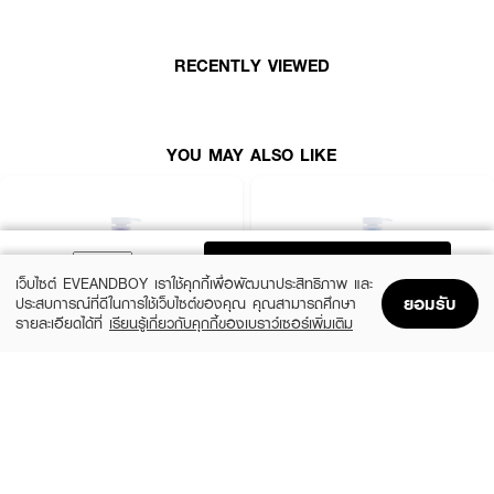
RECENTLY VIEWED
YOU MAY ALSO LIKE
ADD TO BAG
เว็บไซต์ EVEANDBOY เราใช้คุกกี้เพื่อพัฒนาประสิทธิภาพ และ
ยอมรับ
ประสบการณ์ที่ดีในการใช้เว็บไซต์ของคุณ คุณสามารถศึกษา
รายละเอียดได้ที่
เรียนรู้เกี่ยวกับคุกกี้ของเบราว์เซอร์เพิ่มเติม
Home
Home
Promotions
Promotions
Shopping Bag
Shopping Bag
Account
Account
D-NEE
D-NEE
Dns Bb 450 Pump Violet (New Pump) R1
Organic Happy Baby Milk Bath 450 Ml
Pump Blue
฿169
฿169
size 450 ML
size 450 ML