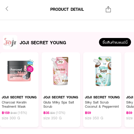
PRODUCT DETAIL
JOJI SECRET YOUNG
ซื้อสินค้าแบรนด์นี้
JOJI SECRET YOUNG
JOJI SECRET YOUNG
JOJI SECRET YOUNG
JOJ
Charcoal Keratin
Gluta Milky Spa Salt
Silky Salt Scrub
Silky
Treatment Mask
Scrub
Coconut & Peppermint
Glut
(16%)
(10%)
฿159
฿35
฿59
฿59
฿189
฿39
size 300 G
size 350 G
size 350 G
size