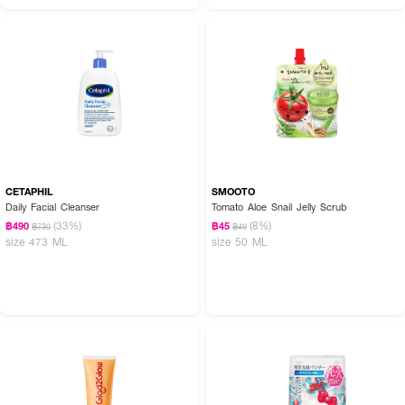
CETAPHIL
SMOOTO
Daily Facial Cleanser
Tomato Aloe Snail Jelly Scrub
(33%)
(8%)
฿490
฿45
฿730
฿49
size 473 ML
size 50 ML