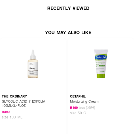
RECENTLY VIEWED
YOU MAY ALSO LIKE
THE ORDINARY
CETAPHIL
GLYCOLIC ACID 7 EXFOLIA
Moisturizing Cream
100ML/3.4FLOZ
(25%)
฿169
฿225
฿390
size 50 G
size 100 ML