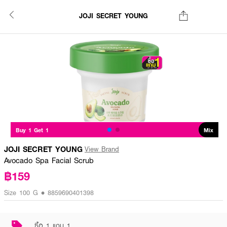
JOJI SECRET YOUNG
Buy 1 Get 1
Mix
JOJI SECRET YOUNG
View Brand
Avocado Spa Facial Scrub
฿159
Size 100 G • 8859690401398
ซื้อ 1 แถม 1