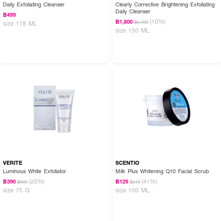
Daily Exfoliating Cleanser
Clearly Corrective Brightening Exfoliating
Daily Cleanser
฿499
(10%)
฿1,800
฿2,000
size 178 ML
size 150 ML
VERITE
SCENTIO
Luminous White Exfoliator
Milk Plus Whitening Q10 Facial Scrub
(20%)
(41%)
฿390
฿129
฿490
฿219
size 75 G
size 100 ML