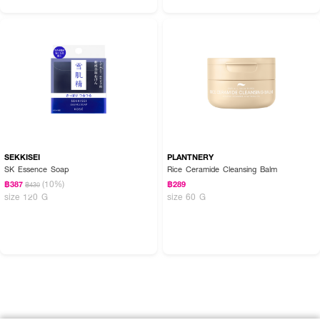
SEKKISEI
PLANTNERY
SK Essence Soap
Rice Ceramide Cleansing Balm
(10%)
฿387
฿289
฿430
size 120 G
size 60 G