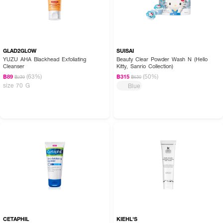
GLAD2GLOW
SUISAI
YUZU AHA Blackhead Exfoliating
Beauty Clear Powder Wash N (Hello
Cleanser
Kitty, Sanrio Collection)
(63%)
(50%)
฿89
฿315
฿239
฿630
size 70 G
Blue
CETAPHIL
KIEHL'S