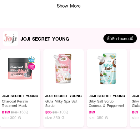
● ปรับสภาพผิวให้เรียบเนียน
Show More
● สูตร AVOCADO
● ขนาด 100 g
How To Use :
JOJI SECRET YOUNG
ซื้อสินค้าแบรนด์นี้
สครับผิวหน้าด้วย JOJI SECRET YOUNG AVOCADO SPA FACIAL SCRUB
ก่อนทำความสะอาดด้วยน้ำสะอาด
JOJI SECRET YOUNG
JOJI SECRET YOUNG
JOJI SECRET YOUNG
JOJ
Charcoal Keratin
Gluta Milky Spa Salt
Silky Salt Scrub
Silky
Treatment Mask
Scrub
Coconut & Peppermint
Glut
(16%)
(10%)
฿159
฿35
฿59
฿59
฿189
฿39
size 300 G
size 350 G
size 350 G
size