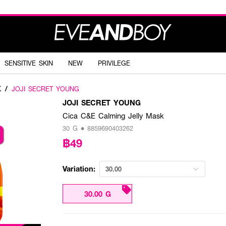
SENSITIVE SKIN
NEW
PRIVILEGE
K
/
JOJI SECRET YOUNG
JOJI SECRET YOUNG
Cica C&E Calming Jelly Mask
30 G • 8859690403262
฿49
Variation:
30.00
30.00 G