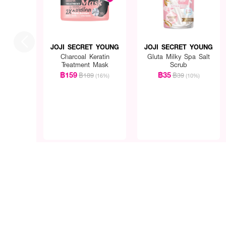
JOJI SECRET YOUNG
JOJI SECRET YOUNG
Charcoal Keratin
Gluta Milky Spa Salt
Treatment Mask
Scrub
฿159
฿35
฿189
฿39
(16%)
(10%)