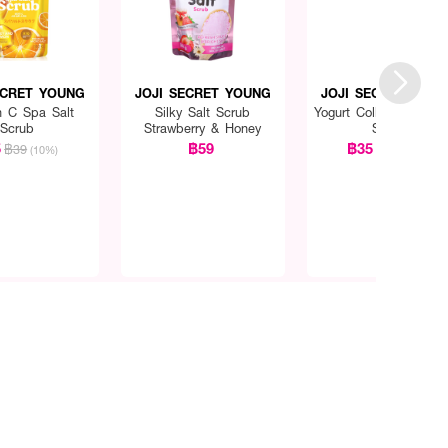
ECRET YOUNG
JOJI SECRET YOUNG
JOJI SECRET YOU
n C Spa Salt
Silky Salt Scrub
Yogurt Collagen Spa S
Scrub
Strawberry & Honey
Scrub
5
฿59
฿35
฿39
฿39
(10%)
(10%)