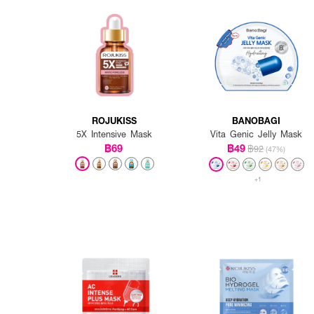
ROJUKISS
BANOBAGI
5X Intensive Mask
Vita Genic Jelly Mask
฿69
฿49
฿92
(47%)
+1