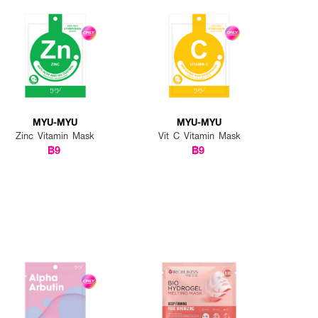
MYU-MYU
MYU-MYU
Zinc Vitamin Mask
Vit C Vitamin Mask
฿9
฿9