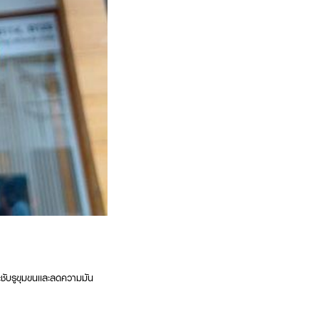
ชับรูขุมขนเเละลดความมัน