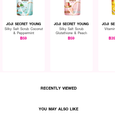
JOJI SECRET YOUNG
JOJI SECRET YOUNG
JOJI S
Silky Salt Scrub Coconut
Silky Salt Scrub
Vitami
& Peppermint
Glutathione & Peach
฿59
฿59
฿3
RECENTLY VIEWED
YOU MAY ALSO LIKE