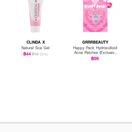
CLINDA X
GRRRBEAUTY
Natural Sca Gel
Happy Pack Hydrocolloid
Acne Patches (Exclusive
฿44
฿59
(25%)
EVEANDBOY)
฿99