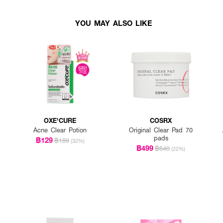
YOU MAY ALSO LIKE
OXE'CURE
COSRX
Acne Clear Potion
Original Clear Pad 70
pads
฿129
฿189
(32%)
฿499
฿640
(22%)