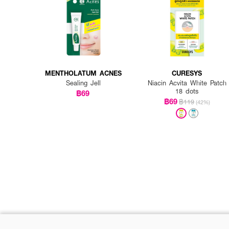
MENTHOLATUM ACNES
CURESYS
Sealing Jell
Niacin Acvita White Patch
18 dots
฿69
฿69
฿119
(42%)