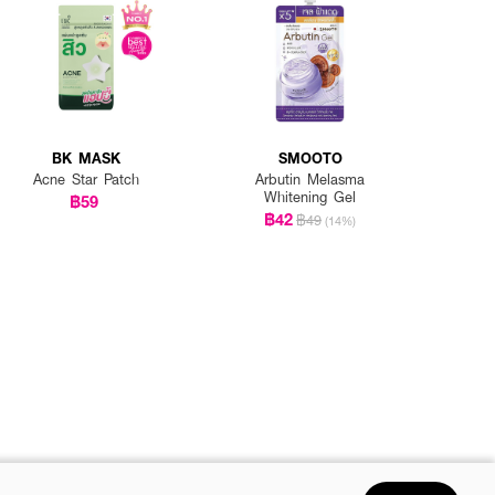
BK MASK
SMOOTO
Acne Star Patch
Arbutin Melasma
Whitening Gel
฿59
฿42
฿49
(14%)