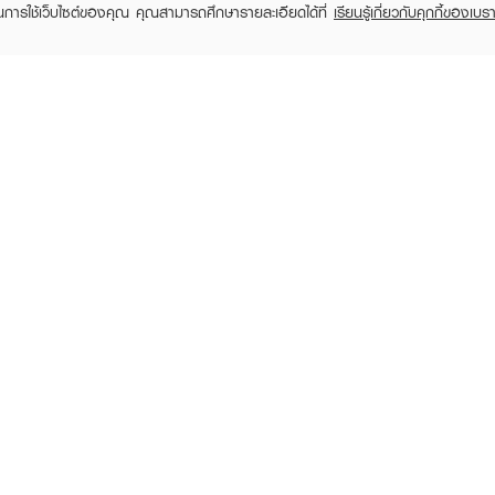
ในการใช้เว็บไซต์ของคุณ คุณสามารถศึกษารายละเอียดได้ที่
เรียนรู้เกี่ยวกับคุกกี้ของเบรา
TOMER CARE
EVEANDBOY MEMBER
 Shopping
Member registration
 store
t us