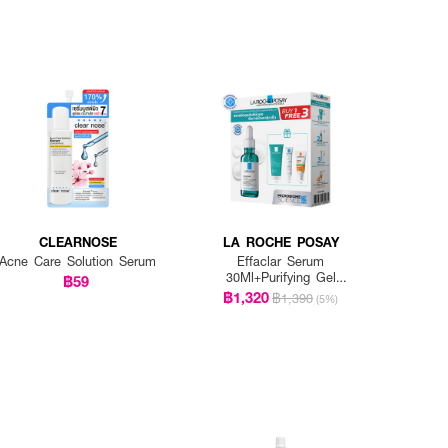
CLEARNOSE
LA ROCHE POSAY
Acne Care Solution Serum
Effaclar Serum
30Ml+Purifying Gel
฿59
15Ml+Duo+M 3 Ml+Ant Oil
฿1,320
฿1,390
(5%)
Control Cream 3 Ml