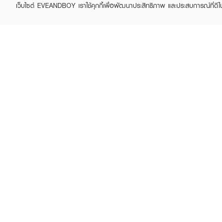
เว็บไซต์ EVEANDBOY เราใช้คุกกี้เพื่อพัฒนาประสิทธิภาพ และประสบการณ์ที่ดี
ABOUT EVEANDBOY
CUS
Brand story
Online
Privacy Policy
Find a
Terms and Conditions
Contac
Sell on EVEANDBOY
Whistleblowing