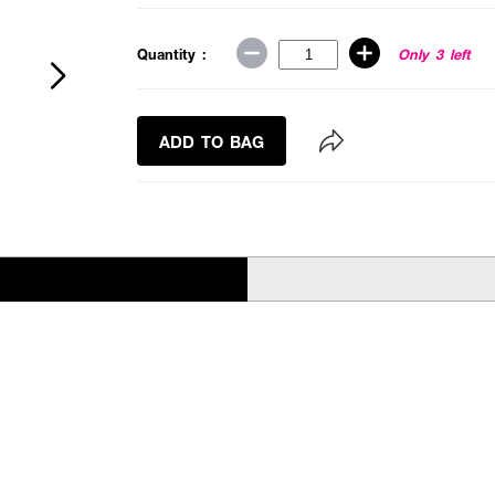
Quantity :
Only 3 left
ADD TO BAG