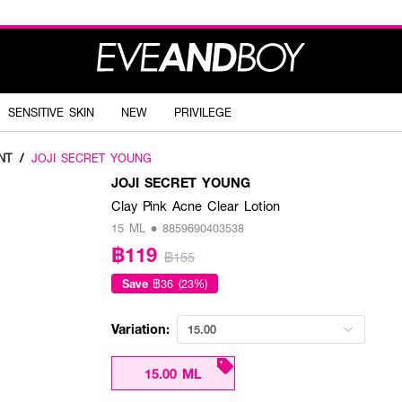
SENSITIVE SKIN
NEW
PRIVILEGE
NT
/
JOJI SECRET YOUNG
JOJI SECRET YOUNG
Clay Pink Acne Clear Lotion
15 ML • 8859690403538
฿119
฿155
Save
฿36 (23%)
Variation:
15.00
15.00 ML