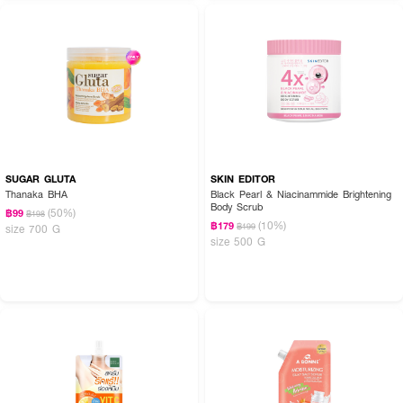
SUGAR GLUTA
SKIN EDITOR
Thanaka BHA
Black Pearl & Niacinammide Brightening
Body Scrub
(50%)
฿99
฿198
(10%)
฿179
฿199
size 700 G
size 500 G