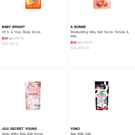
BABY BRIGHT
A BONNE
Vit C & Yuzu Body Scrub
Moisturizing Silky Salt Scrub Tomata &
Milk
(26%)
฿29
฿39
(49%)
฿35
฿69
size 40 G
size 350 G
JOJI SECRET YOUNG
YOKO
Gluta Milky Spa Salt Scrub
Spa Milk Salt