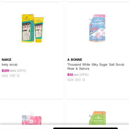
NAKIZ
A BONNE
lively scrub
Thousand White Silky Sugar Salt Scrub
Rose & Sakura
(26%)
฿289
฿390
(49%)
฿35
฿69
size 100 G
size 350 G