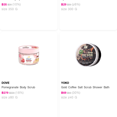
(10%)
(26%)
฿35
฿29
฿39
฿39
size 350 G
size 300 G
DOVE
YOKO
Pomegranate Body Scrub
Gold Coffee Salt Scrub Shower Bath
(18%)
(30%)
฿279
฿69
฿339
฿99
size 280 G
size 240 G