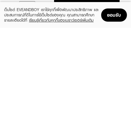
ADD TO BAG
เว็บไซต์ EVEANDBOY เราใช้คุกกี้เพื่อพัฒนาประสิทธิภาพ และ
ยอมรับ
ประสบการณ์ที่ดีในการใช้เว็บไซต์ของคุณ คุณสามารถศึกษา
รายละเอียดได้ที่
เรียนรู้เกี่ยวกับคุกกี้ของเบราว์เซอร์เพิ่มเติม
Home
Home
Promotions
Promotions
Shopping Bag
Shopping Bag
Account
Account
BABY BRIGHT
A BONNE
C & E Rose Strawberry Body Peeling
Whitening Silky Salt Scrub Tamarind &
Gel
Aloe Vera
(45%)
(49%)
฿49
฿35
฿89
฿69
size 200 ML
size 350 G
YOBELLE
JOJI SECRET YOUNG