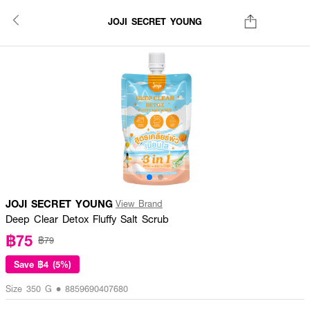
JOJI SECRET YOUNG
JOJI SECRET YOUNG
View Brand
Deep Clear Detox Fluffy Salt Scrub
฿75
฿79
Save
฿4 (5%)
Size 350 G • 8859690407680