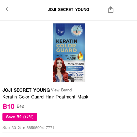
JOJI SECRET YOUNG
JOJI SECRET YOUNG
View Brand
Keratin Color Guard Hair Treatment Mask
฿10
฿12
Save
฿2 (17%)
Size 30 G • 8859690417771