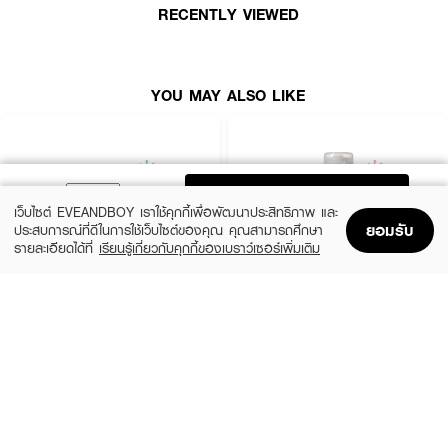
เทคโนโลยีช่วยล็อคสีผมไม่ให้ซีดจางเร็ว ให้สีผมดูสวยชัดโดดเด่นและดูสุขภาพดีอย่าง
RECENTLY VIEWED
เป็นธรรมชาติในระยะเวลาอันสั้น
● โจจิ ซีเคร็ท ยัง เคราติน คัลเลอร์การ์ด แฮร์ ทรีตเมนต์มาส์ก
YOU MAY ALSO LIKE
● 1-Minute Color Guard ฟื้นบำรุงและล็อคสีผมให้สวยชัดภายใน 1 นาที
● Natural Keratin & Avocado Oil เติมโปรตีนและไขมันดีให้เส้นผมที่แห้งเสียจาก
การทำสี
ADD TO BAG
● Color Fade Protection ช่วยปิดเกล็ดผม ลดการหลุดลอกของเม็ดสี ให้สีผม
เว็บไซต์ EVEANDBOY เราใช้คุกกี้เพื่อพัฒนาประสิทธิภาพ และ
ติดทนนาน
ยอมรับ
ประสบการณ์ที่ดีในการใช้เว็บไซต์ของคุณ คุณสามารถศึกษา
รายละเอียดได้ที่
เรียนรู้เกี่ยวกับคุกกี้ของเบราว์เซอร์เพิ่มเติม
● Anti-Breakage เสริมความแข็งแรงให้เส้นผม ไม่เปราะบางหรือขาดง่ายจากสาร
Home
Home
Promotions
Promotions
Shopping Bag
Shopping Bag
Account
Account
เคมี
● Intensive Moisture เติมความชุ่มชื้นล้ำลึก ลดความหยาบกระด้างของผมทำสี
JOJI SECRET YOUNG
OLAPLEX
Charcoal Keratin Treatment Mask
Nº.3 Hair Perfector™
● Soft & Silk Finish มอบผมนุ่มลื่นสลวย ไม่พันกัน เปล่งประกายเงางาม
(16%)
฿159
฿1,490
฿189
size 300 G
size 100 ML
● Travel Friendly ขนาดซอง 30 กรัม พกพาง่าย สะดวกต่อการใช้งานทุกที่
● FDA Registration no. 13-1-6800026769
● ปริมาณ: 30 g