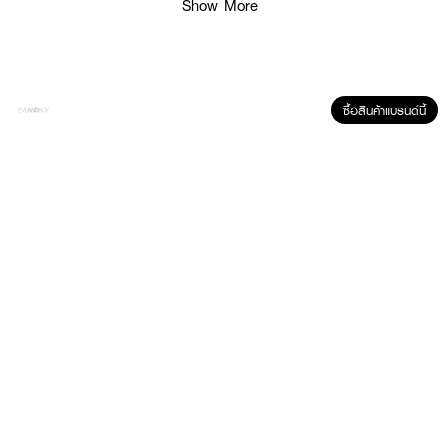
Show More
ซื้อสินค้าแบรนด์นี้
ผลลัพธ์ที่ได้:
ฟื้นฟูเส้นผมที่ถูกทำร้ายจากสารเคมีในสีย้อมผมด้วยคุณค่าจากเคราตินธรรมชาติ
ผสานพลังความชุ่มชื้นจากน้ำมันอะโวคาโด (Avocado Oil) และวิตามินบี 5
(Panthenol) ที่ช่วยปิดเกล็ดผมให้เรียบเนียน ช่วยลดปัญหาผมแห้งเสีย ชี้ฟู และ
เปราะบางขาดง่ายจากการทำสี มอบสัมผัสเส้นผมที่นุ่มลื่นเป็นพิเศษ พร้อม