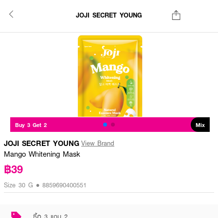
JOJI SECRET YOUNG
Buy 3 Get 2
Mix
JOJI SECRET YOUNG
View Brand
Mango Whitening Mask
฿39
Size 30 G • 8859690400551
ซื้อ 3 แถม 2