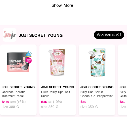
Show More
JOJI SECRET YOUNG
ซื้อสินค้าแบรนด์นี้
ผลลัพธ์ที่ได้
JOJI Secret Young Mango Whitening Mask
แผ่นมาสก์หน้า อุดมไปด้วยสาร
สกัดจากมะม่วง ช่วยเก็บกักความชุ่มชื้น ให้ผิวเปล่งปลั่ง ลดเลือนความหมองคล้ำ
JOJI SECRET YOUNG
JOJI SECRET YOUNG
JOJI SECRET YOUNG
JOJ
และจุดด่างดำ ปรับผิวให้เรียบเนียนไม่แห้งตึง ช่วยให้ผิวกระปรี้กระเปร่าทุกครั้งที่มา
Charcoal Keratin
Gluta Milky Spa Salt
Silky Salt Scrub
Silky
Treatment Mask
Scrub
Coconut & Peppermint
Glut
สก์
(16%)
(10%)
฿159
฿35
฿59
฿59
฿189
฿39
• อุดมไปด้วยสารสกัดจากมะม่วง
size 300 G
size 350 G
size 350 G
size
• ช่วยเก็บกักความชุ่มชื้น ให้ผิวเปล่งปลั่ง
• ลดเลือนความหมองคล้ำและจุดด่างดำ