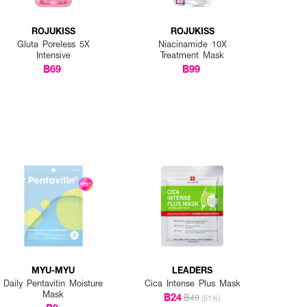
ROJUKISS
ROJUKISS
Gluta Poreless 5X
Niacinamide 10X
Intensive
Treatment Mask
฿69
฿99
MYU-MYU
LEADERS
Daily Pentavitin Moisture
Cica Intense Plus Mask
Mask
฿24
฿49
(51%)