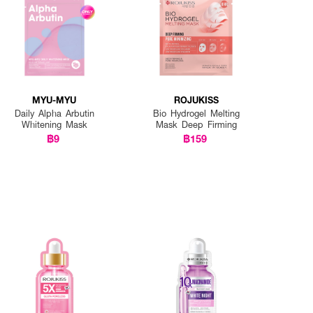
MYU-MYU
ROJUKISS
Daily Alpha Arbutin
Bio Hydrogel Melting
Whitening Mask
Mask Deep Firming
฿9
฿159