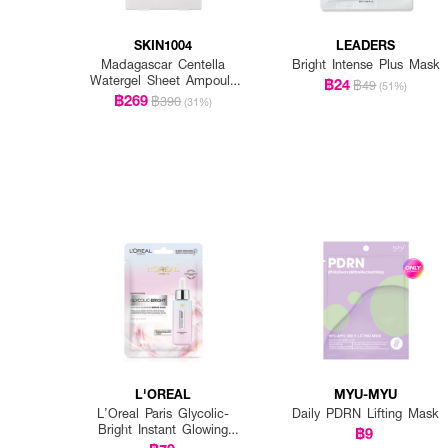
SKIN1004
LEADERS
Madagascar Centella
Bright Intense Plus Mask
Watergel Sheet Ampoule
฿24
฿49
(51%)
Mask (25ml X 5pcs)
฿269
฿390
(31%)
L'OREAL
MYU-MYU
L’Oreal Paris Glycolic-
Daily PDRN Lifting Mask
Bright Instant Glowing
฿9
Serum Mask