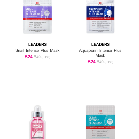
LEADERS
LEADERS
Snail Intense Plus Mask
Aquaporin Intense Plus
Mask
฿24
฿49
(51%)
฿24
฿49
(51%)