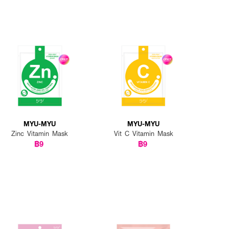
MYU-MYU
MYU-MYU
Zinc Vitamin Mask
Vit C Vitamin Mask
฿9
฿9