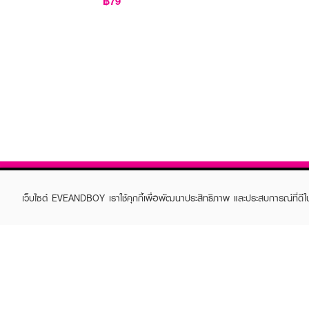
฿79
เว็บไซต์ EVEANDBOY เราใช้คุกกี้เพื่อพัฒนาประสิทธิภาพ และประสบการณ์ที่ดี
ABOUT EVEANDBOY
CUS
Brand story
Online
Privacy Policy
Find a