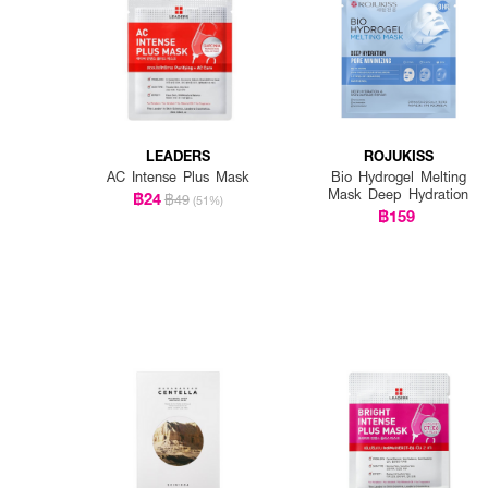
LEADERS
ROJUKISS
AC Intense Plus Mask
Bio Hydrogel Melting
Mask Deep Hydration
฿24
฿49
(51%)
฿159