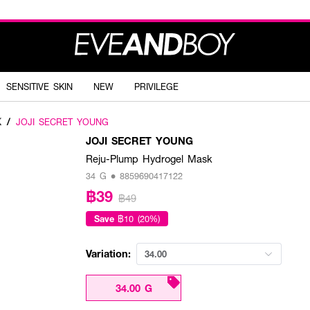
SENSITIVE SKIN
NEW
PRIVILEGE
K
/
JOJI SECRET YOUNG
JOJI SECRET YOUNG
Reju-Plump Hydrogel Mask
34 G • 8859690417122
฿39
฿49
Save
฿10 (20%)
Variation:
34.00
34.00 G