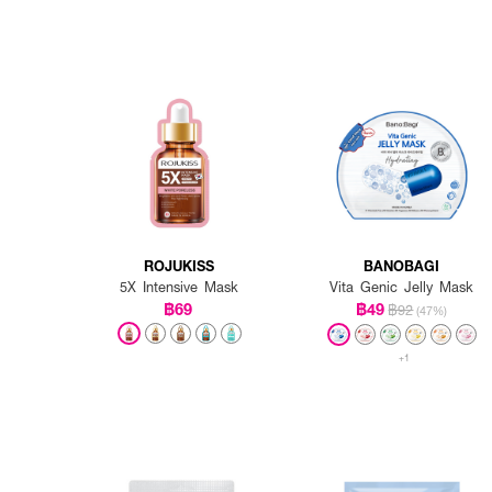
ROJUKISS
BANOBAGI
5X Intensive Mask
Vita Genic Jelly Mask
฿69
฿49
฿92
(47%)
+1