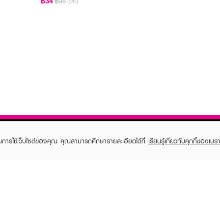
฿34
฿35
(3%)
ในการใช้เว็บไซต์ของคุณ คุณสามารถศึกษารายละเอียดได้ที่
เรียนรู้เกี่ยวกับคุกกี้ของเบรา
TOMER CARE
EVEANDBOY MEMBER
 Shopping
Member registration
 store