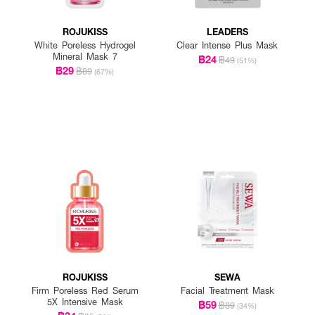
ROJUKISS
LEADERS
White Poreless Hydrogel
Clear Intense Plus Mask
Mineral Mask 7
฿24
฿49
(51%)
฿29
฿89
(67%)
ROJUKISS
SEWA
Firm Poreless Red Serum
Facial Treatment Mask
5X Intensive Mask
฿59
฿89
(34%)