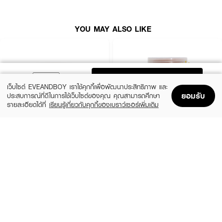
• ให้ผิวแลดูกระจ่างใส เปล่งปลั่ง
• ขนาด 350G
YOU MAY ALSO LIKE
How To Use :
เท
JOJI SECRET YOUNG Silky Salt Scrub Coconut & Peppermint
ลงบน
ฝ่ามือพอประมาณ ขัดบนผิวที่เปียกเป็นวงกลม แล้วล้างออกด้วยน้ำสะอาด
ADD TO BAG
เว็บไซต์ EVEANDBOY เราใช้คุกกี้เพื่อพัฒนาประสิทธิภาพ และ
ยอมรับ
ประสบการณ์ที่ดีในการใช้เว็บไซต์ของคุณ คุณสามารถศึกษา
รายละเอียดได้ที่
เรียนรู้เกี่ยวกับคุกกี้ของเบราว์เซอร์เพิ่มเติม
Home
Home
Promotions
Promotions
Shopping Bag
Shopping Bag
Account
Account
SUGAR GLUTA
SUGAR GLUTA
Coffee & Coconut Scrub
Scrub
(30%)
(50%)
฿139
฿99
฿199
฿198
size 700 G
Tamarind