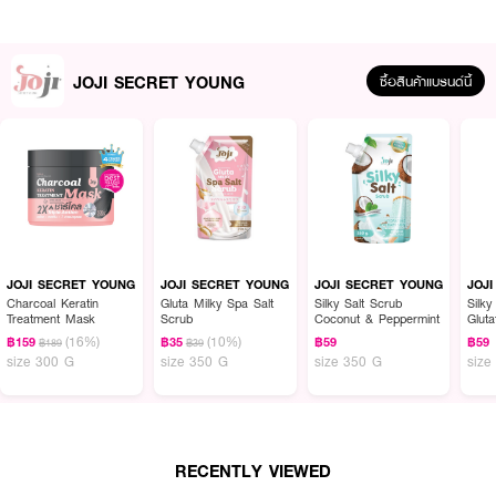
JOJI SECRET YOUNG
ซื้อสินค้าแบรนด์นี้
ผลลัพธ์ที่ได้ :
JOJI SECRET YOUNG Silky Salt Scrub Coconut & Peppermint
เกลือส
ครับผิว เม็ดเกลือนุ่มดุจใยไหม ช่วยผลัดเซลล์ผิวที่เสื่อมสภาพออกอย่างอ่อนโยน
JOJI SECRET YOUNG
JOJI SECRET YOUNG
JOJI SECRET YOUNG
JOJ
ลดเลือนจุดด่างดำ ให้ผิวแลดูกระจ่างใส เปล่งปลั่ง ผสานสารสกัดของมะพร้าว และ
Charcoal Keratin
Gluta Milky Spa Salt
Silky Salt Scrub
Silky
Treatment Mask
Scrub
Coconut & Peppermint
Glut
เปปเปอร์มิ้นท์ ช่วยให้ผิวชุ่มชื้น นุ่มลื่น ไม่หยาบกร้าน
(16%)
(10%)
฿159
฿35
฿59
฿59
฿189
฿39
• เม็ดเกลือนุ่มดุจใยไหม
size 300 G
size 350 G
size 350 G
size
• ช่วยผลัดเซลล์ผิวที่เสื่อมสภาพออกอย่างอ่อนโยน
• ผสานสารสกัดของมะพร้าว และเปปเปอร์มิ้นท์
• ช่วยให้ผิวชุ่มชื้น นุ่มลื่น ไม่หยาบกร้าน
RECENTLY VIEWED