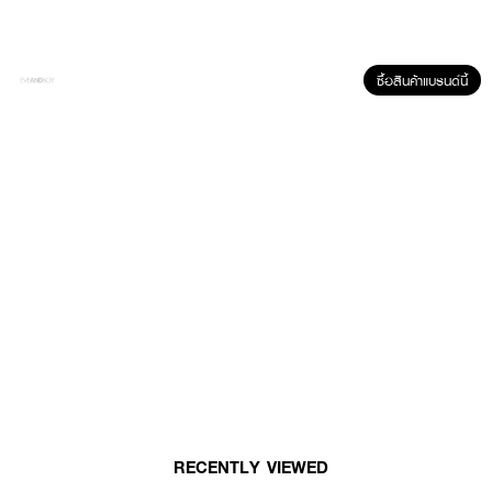
ซื้อสินค้าแบรนด์นี้
ผลลัพธ์ที่ได้ :
JOJI Secret Young Silky Whipp Bubble Soap VitC Aura Bright
เปลี่ยน
การอาบน้ำแบบเดิม เป็นการดูแลผิวแบบครบวงจร ด้วยสบู่ฟองนุ่มสูตรพิเศษ
พร้อมเนรมิตรผิวใหม่ ด้วยสารสกัดจากธรรมชาติ ช่วยทำความสะอาดได้อย่างหมด
ผสานสารสกัดของส้ม และมะนาว ช่วยให้ผิวกระจ่างใสอย่างเป็นธรรมชาติ พร้อม
ระงับกลิ่นกาย ให้ความหอมติดตัวตลอดวัน
• ฟองสบู่นุ่มสูตรพิเศษ
• ทำความสะอาดได้อย่างหมด
• ผสานสารสกัดของส้ม และมะนาว
RECENTLY VIEWED
• กลิ่นหอมติดทนนาน