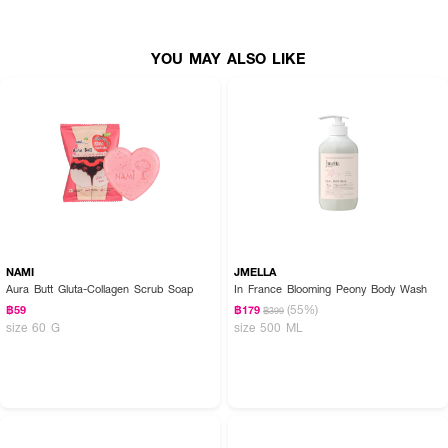
YOU MAY ALSO LIKE
NAMI
JMELLA
Aura Butt Gluta-Collagen Scrub Soap
In France Blooming Peony Body Wash
(55%)
฿59
฿179
฿399
size 60 G
size 500 ML