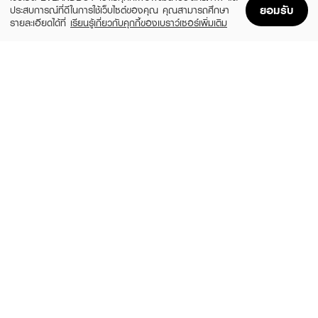
ยอมรับ
ประสบการณ์ที่ดีในการใช้เว็บไซต์ของคุณ คุณสามารถศึกษา
รายละเอียดได้ที่
เรียนรู้เกี่ยวกับคุกกี้ของเบราว์เซอร์เพิ่มเติม
Home
Home
Promotions
Promotions
Shopping Bag
Shopping Bag
Account
Account
JMELLA
CHARCOALOGY
In France Disney Dark Orchid Body
Acne Clearing Face and Body Clay Soap
Wash
฿129
(55%)
฿179
฿399
size 100 G
size 500 ML
CHARCOALOGY
TAO YEAB LOK
Age Defense Hydrating Detox Body
Vit C + Whitening Deo Soap
Wash
฿45