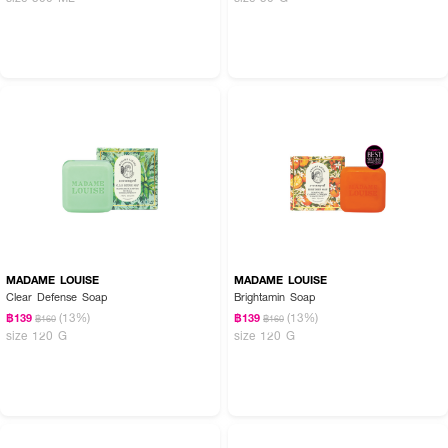
MADAME LOUISE
MADAME LOUISE
Clear Defense Soap
Brightamin Soap
(13%)
(13%)
฿139
฿139
฿160
฿160
size 120 G
size 120 G