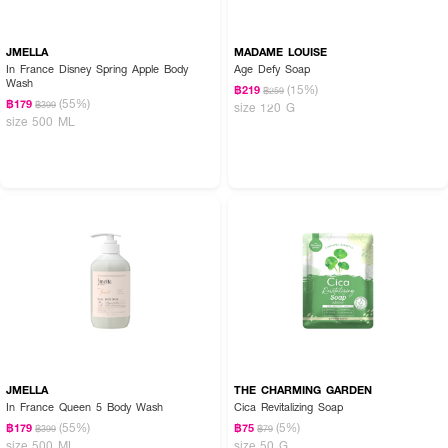
JMELLA
MADAME LOUISE
In France Disney Spring Apple Body
Age Defy Soap
Wash
(15%)
฿219
฿259
(55%)
฿179
฿399
size 120 G
size 500 ML
JMELLA
THE CHARMING GARDEN
In France Queen 5 Body Wash
Cica Revitalizing Soap
(55%)
(5%)
฿179
฿75
฿399
฿79
size 500 ML
size 50 G