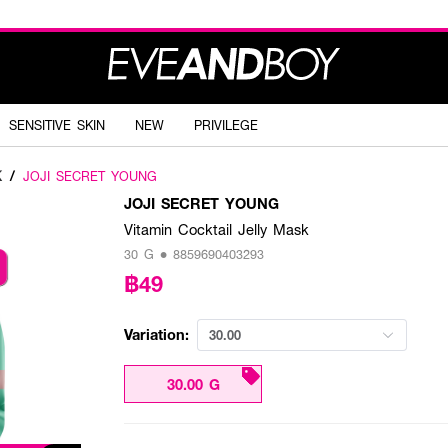
SENSITIVE SKIN
NEW
PRIVILEGE
K
/
JOJI SECRET YOUNG
JOJI SECRET YOUNG
Vitamin Cocktail Jelly Mask
30 G • 8859690403293
฿49
Variation:
30.00
30.00 G