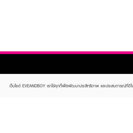
เว็บไซต์ EVEANDBOY เราใช้คุกกี้เพื่อพัฒนาประสิทธิภาพ และประสบการณ์ที่ดี
ABOUT EVEANDBOY
CUS
Brand story
Online
Privacy Policy
Find a
Terms and Conditions
Contac
Sell on EVEANDBOY