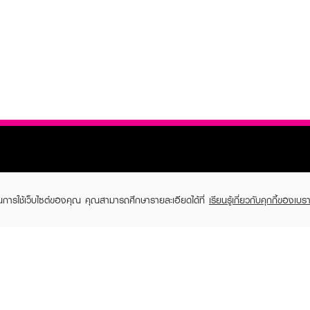
ในการใช้เว็บไซต์ของคุณ คุณสามารถศึกษารายละเอียดได้ที่
เรียนรู้เกี่ยวกับคุกกี้ของเบรา
TOMER CARE
EVEANDBOY MEMBER
 Shopping
Member registration
 store
t us