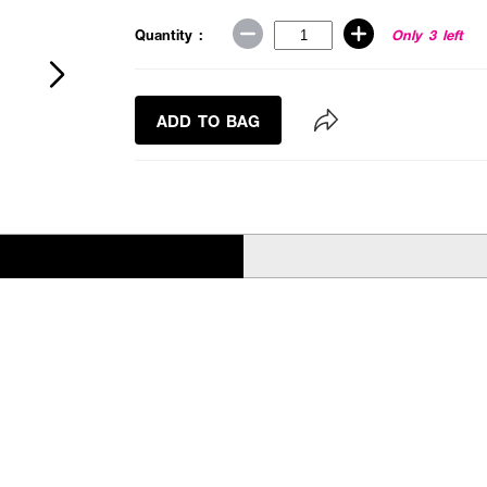
Quantity :
Only 3 left
ADD TO BAG