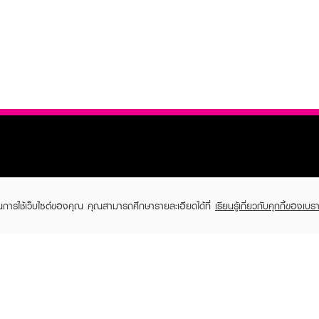
ในการใช้เว็บไซต์ของคุณ คุณสามารถศึกษารายละเอียดได้ที่
เรียนรู้เกี่ยวกับคุกกี้ของเบรา
TOMER CARE
EVEANDBOY MEMBER
 Shopping
Member registration
 store
t us