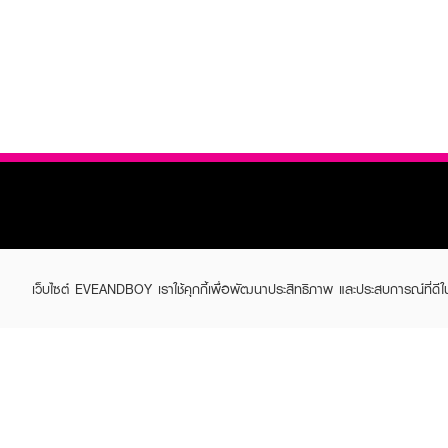
เว็บไซต์ EVEANDBOY เราใช้คุกกี้เพื่อพัฒนาประสิทธิภาพ และประสบการณ์ที่ดี
ABOUT EVEANDBOY
CUS
Brand story
Online
Privacy Policy
Find a
Terms and Conditions
Contac
Sell on EVEANDBOY
Whistleblowing