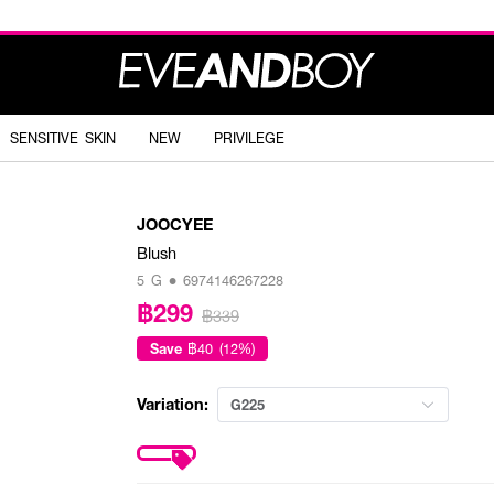
SENSITIVE SKIN
NEW
PRIVILEGE
JOOCYEE
Blush
5 G • 6974146267228
฿299
฿339
Save
฿40 (12%)
Variation:
G225