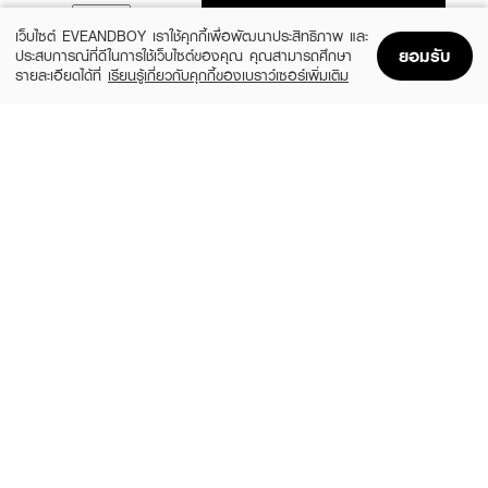
ADD TO BAG
เว็บไซต์ EVEANDBOY เราใช้คุกกี้เพื่อพัฒนาประสิทธิภาพ และ
ยอมรับ
ประสบการณ์ที่ดีในการใช้เว็บไซต์ของคุณ คุณสามารถศึกษา
รายละเอียดได้ที่
เรียนรู้เกี่ยวกับคุกกี้ของเบราว์เซอร์เพิ่มเติม
Home
Home
Promotions
Promotions
Shopping Bag
Shopping Bag
Account
Account
CUTE PRESS
SIVANNA
Nonstop Ombre Blush
Cookie Baked Blush
฿290
฿249
3 Variations
3 Variations
MELLME
4U2