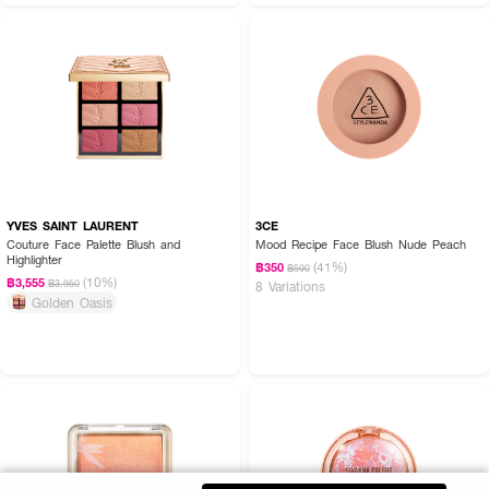
YVES SAINT LAURENT
3CE
Couture Face Palette Blush and
Mood Recipe Face Blush Nude Peach
Highlighter
(41%)
฿350
฿590
(10%)
฿3,555
฿3,950
8 Variations
Golden Oasis