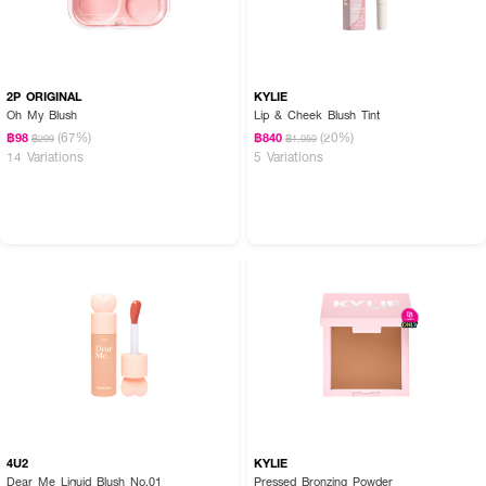
2P ORIGINAL
KYLIE
Oh My Blush
Lip & Cheek Blush Tint
(67%)
(20%)
฿98
฿840
฿299
฿1,050
14 Variations
5 Variations
4U2
KYLIE
Dear Me Liquid Blush No.01
Pressed Bronzing Powder