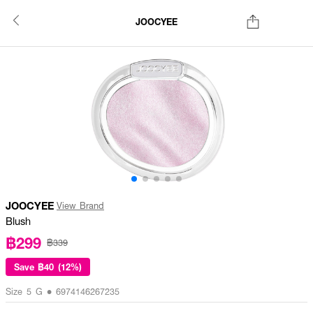
JOOCYEE
JOOCYEE
View Brand
Blush
฿299
฿339
Save
฿40 (12%)
Size 5 G • 6974146267235