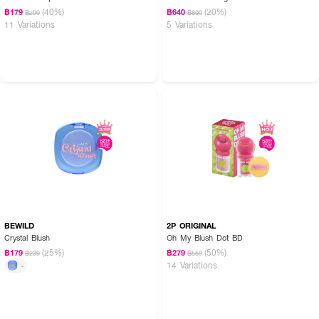
(40%)
(20%)
฿179
฿640
฿299
฿800
11 Variations
5 Variations
BEWILD
2P ORIGINAL
Crystal Blush
Oh My Blush Dot BD
(25%)
(50%)
฿179
฿279
฿239
฿559
14 Variations
-