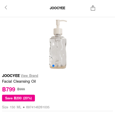
JOOCYEE
JOOCYEE
View Brand
Facial Cleansing Oil
฿799
฿999
Save
฿200 (20%)
Size 150 ML • 6974146261035