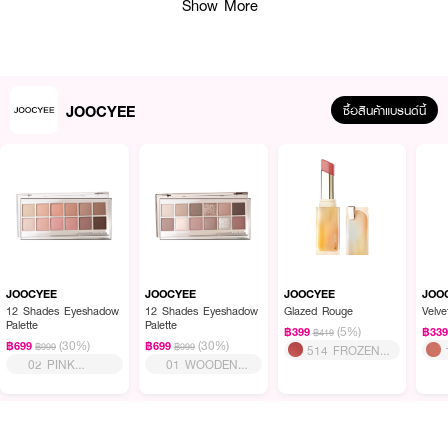
Show More
JOOCYEE
ซื้อสินค้าแบรนด์นี้
ผลลัพธ์ที่ได้ :
JOOCYEE
JOOCYEE
JOOCYEE
JOO
12 Shades Eyeshadow
12 Shades Eyeshadow
Glazed Rouge
Velv
JOOCYEE Facial Cleansing Oil
คลีนซิ่งออยล์เนื้อบางเบาดุจน้ำ อ่อนโยนต่อ
Palette
Palette
(5%)
฿399
฿33
฿419
ผิว เปลี่ยนเป็นน้ำนมเมื่อสัมผัสน้ำ ช่วยสลายเมคอัพและสิ่งสกปรกได้อย่างหมดจด
(30%)
(30%)
฿699
฿699
฿999
฿999
514 FROZEN
โดยไม่ทิ้งความมันส่วนเกิน ให้ผิวรู้สึกสะอาด สดชื่น และนุ่มสบายหลังล้าง สูตรอ่อน
02 PINK
01 WOODEN
BLACK TEA
โยน ไม่ระคายเคือง เหมาะสำหรับทุกสภาพผิว ใช้เพียงปริมาณเล็กน้อยก็ทำความ
MELON
PINK
สะอาดได้อย่างมีประสิทธิภาพ ช่วยขจัดเครื่องสำอางกันน้ำ ความมัน และสิ่งตกค้าง
ได้อย่างง่ายดาย เผยผิวสะอาดใส ดูสุขภาพดีในทุกวัน
·
เนื้อออยล์บางเบาดุจน้ำ เกลี่ยง่าย ไม่หนักผิว