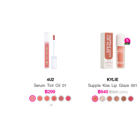
4U2
KYLIE
Serum Tint Oil 01
Supple Kiss Lip Glaze 001
฿299
฿640
฿800
(20%)
+9