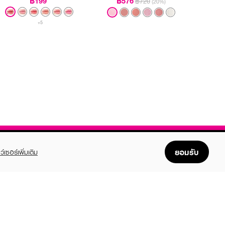
฿199
฿576
฿720
(20%)
+5
ยอมรับ
ว์เซอร์เพิ่มเติม
FOLLOW US