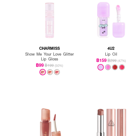
CHARMISS
4U2
Show Me Your Love Glitter
Lip Oil
Lip Gloss
฿159
฿299
(47%)
฿99
฿199
(50%)