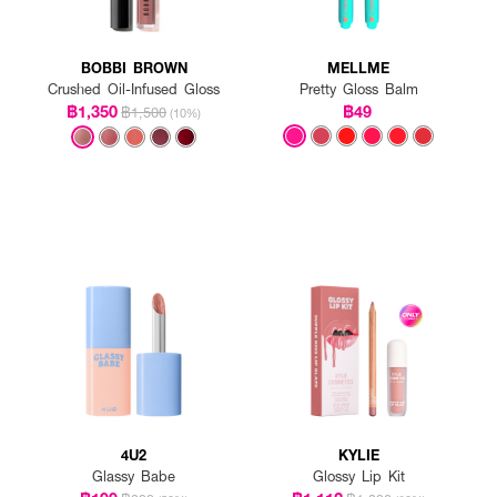
BOBBI BROWN
MELLME
Crushed Oil-Infused Gloss
Pretty Gloss Balm
฿1,350
฿49
฿1,500
(10%)
4U2
KYLIE
Glassy Babe
Glossy Lip Kit