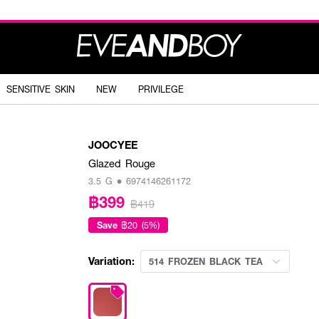
SENSITIVE SKIN
NEW
PRIVILEGE
JOOCYEE
Glazed Rouge
3.5 G • 6974146261172
฿399
฿419
Save
฿20 (5%)
Variation:
514 FROZEN BLACK TEA