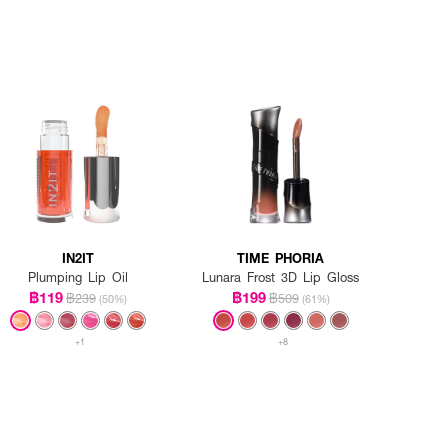
IN2IT
TIME PHORIA
Plumping Lip Oil
Lunara Frost 3D Lip Gloss
฿119
฿199
฿239
฿509
(50%)
(61%)
+1
+8