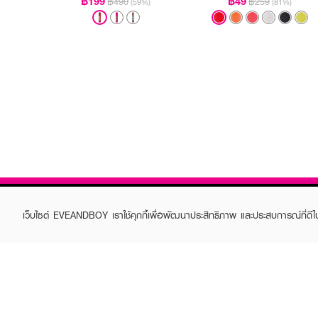
฿199
฿49
฿490
฿259
(59%)
(81%)
เว็บไซต์ EVEANDBOY เราใช้คุกกี้เพื่อพัฒนาประสิทธิภาพ และประสบการณ์ที่ดี
ABOUT EVEANDBOY
CUS
Brand story
Online