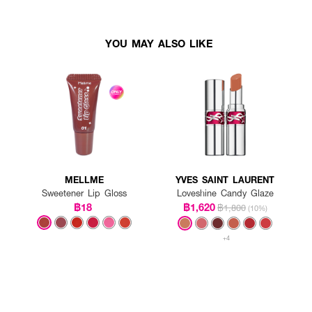
YOU MAY ALSO LIKE
MELLME
YVES SAINT LAURENT
Sweetener Lip Gloss
Loveshine Candy Glaze
฿18
฿1,620
฿1,800
(10%)
+4