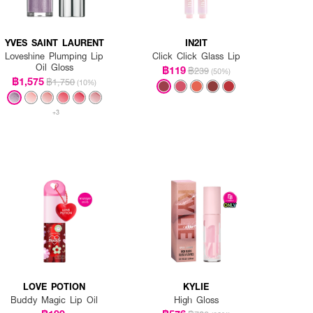
YVES SAINT LAURENT
IN2IT
Loveshine Plumping Lip
Click Click Glass Lip
Oil Gloss
฿119
฿239
(50%)
฿1,575
฿1,750
(10%)
+3
LOVE POTION
KYLIE
Buddy Magic Lip Oil
High Gloss