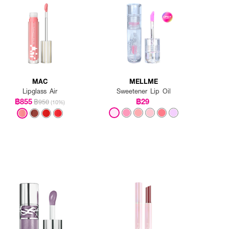
MAC
MELLME
Lipglass Air
Sweetener Lip Oil
฿855
฿29
฿950
(10%)