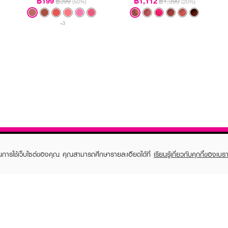
฿199
฿1,112
฿399
฿1,390
(50%)
(20%)
+3
ในการใช้เว็บไซต์ของคุณ คุณสามารถศึกษารายละเอียดได้ที่
เรียนรู้เกี่ยวกับคุกกี้ของเบรา
TOMER CARE
EVEANDBOY MEMBER
 Shopping
Member registration