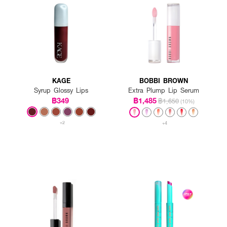
KAGE
BOBBI BROWN
Syrup Glossy Lips
Extra Plump Lip Serum
฿349
฿1,485
฿1,650
(10%)
+2
+4