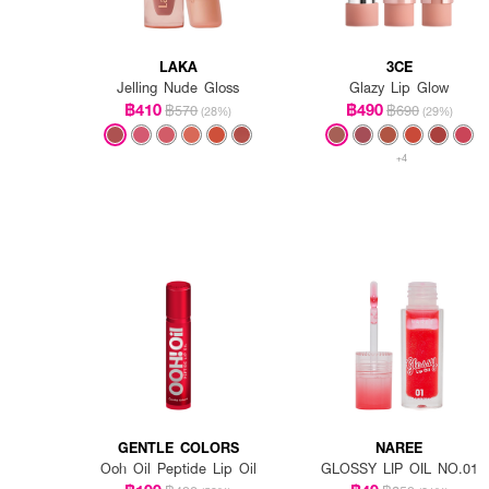
LAKA
3CE
Jelling Nude Gloss
Glazy Lip Glow
฿410
฿490
฿570
฿690
(28%)
(29%)
+4
GENTLE COLORS
NAREE
Ooh Oil Peptide Lip Oil
GLOSSY LIP OIL NO.01