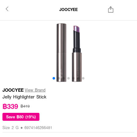
JOOCYEE
JOOCYEE
View Brand
Jelly Highlighter Stick
฿339
฿419
Save
฿80 (19%)
Size 2 G • 6974146266481