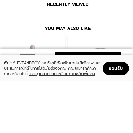
·
มอบความชุ่มชื้นและความสบายปากขณะทา
RECENTLY VIEWED
·
ช่วยให้ริมฝีปากดูเรียบเนียน อิ่มเอิบ
·
สีชัด เกลี่ยง่าย สามารถเพิ่มระดับความเข้มได้
YOU MAY ALSO LIKE
·
เหมาะสำหรับลุค Everyday และ Glass Lips
· FDA Registration No. :
10-2-6800047300
ADD TO BAG
เว็บไซต์ EVEANDBOY เราใช้คุกกี้เพื่อพัฒนาประสิทธิภาพ และ
ยอมรับ
ประสบการณ์ที่ดีในการใช้เว็บไซต์ของคุณ คุณสามารถศึกษา
รายละเอียดได้ที่
เรียนรู้เกี่ยวกับคุกกี้ของเบราว์เซอร์เพิ่มเติม
Home
Home
Promotions
Promotions
Shopping Bag
Shopping Bag
Account
Account
HINCE
MAC
True Dimension Radiance Balm
Mineralize Skinfinish Natural
(31%)
(10%)
฿646
฿2,160
฿941
฿2,400
6 Variations
7 Variations