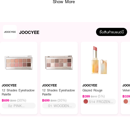
Show More
JOOCYEE
ซื้อสินค้าแบรนด์นี้
ผลลัพธ์ที่ได้ :
JOOCYEE Jelly Highlighter Stick
เนื้อสัมผัสแบบเจลลี่ประกายเพชร ให้ความ
แวววาวชัดติดทนนานด้วยเทคโนโลยีฟิล์มเคลือบผิวแบบฉ่ำวาว กันการเลอะเลือน
สัมผัสเย็นสดชื่น ไม่เหนียวเหนอะหนะ ไม่เป็นผงหรือจับตัวเป็นคราบ และเพียงปาด
JOOCYEE
JOOCYEE
JOOCYEE
JOO
ครั้งเดียวก็สามารถเพิ่มระดับสีได้ตั้งแต่ประกายบางเบาจนถึงความเปล่งประกายเข้ม
12 Shades Eyeshadow
12 Shades Eyeshadow
Glazed Rouge
Velv
Palette
Palette
ชัด
(5%)
฿399
฿33
฿419
(30%)
(30%)
฿699
฿699
฿999
฿999
514 FROZEN
·
ลิปสติกเนื้อโกลว์ ฟินิชฉ่ำวาว ดูเป็นธรรมชาติ
02 PINK
01 WOODEN
BLACK TEA
MELON
PINK
·
Oil Film Technology ช่วยให้สีลิปดูสม่ำเสมอ
·
ช่วยลดการเลอะติดแก้วระหว่างวัน