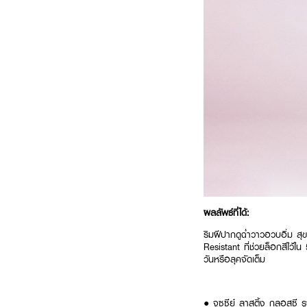
ผลลัพธ์ที่ได้:
ริมฝีปากดูฉ่ำวาวอวบอิ่ม สุ
Resistant ที่ช่วยล็อกสีไว้ใน
วันหรือลุคจัดเต็ม
● จูซซีย์ ลาสติ้ง กลอสซี ร