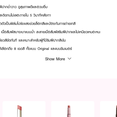
มฝีปากฉ่ำวาว ดูสุขภาพดีและอวบอิ่ม
ะติดทนไม่เลอะภายใน 5 วินาทีหลังทา
ตตัวเป็นฟิล์มโปร่งแสงช่วยล็อกสีและป้องกันการถ่ายเทสี
นื้อสัมผัสบางเบาแบบน้ำ ละลายเมื่อสัมผัสริมฝีปากและไม่เหนียวเหนอะหนะ
สีชัดทันที และเหมาะสำหรับผู้ที่มีริมฝีปากสีเข้ม
เลือกถึง 8 เฉดสี ทั้งแบบ Original และแบบชิมเมอร์
วแท่งเหลือบเมทัลลิคแบบคลิก ใช้งานง่ายและพกพาสะดวก
Show More
10-2-6800018394
อลิปออกมาในปริมาณที่พอเหมาะ
ยงปาดเดียวเพื่อให้สีชัดสม่ำเสมอ
ลิปเซตตัวเป็นฟิล์มล็อกสีและความชุ่มชื้น
ื่อเพิ่มความฉ่ำวาว