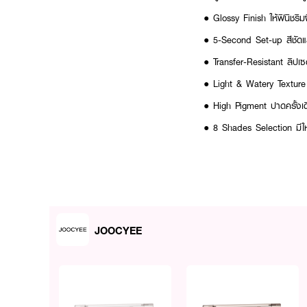
● Glossy Finish ให้ฟินิชริ
● 5-Second Set-up สีชัดแล
● Transfer-Resistant ลิปเซ
● Light & Watery Texture เ
● High Pigment ปาดครั้งเดียว
● 8 Shades Selection มีให้
● New Glam Packaging ตั
● FDA Registration no. 
How To Use:
JOOCYEE
● คลิกปลายแท่งเพื่อให้เนื้
● ทาลงบนริมฝีปากโดยตรงเพี
● รอประมาณ 5 วินาทีเพื่อให้
● สามารถเติมได้ระหว่างวันเพ