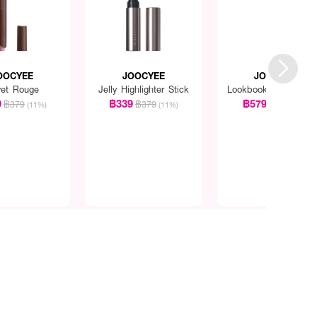
OOCYEE
JOOCYEE
JOOCYEE
vet Rouge
Jelly Highlighter Stick
Lookbook Multi Palet
9
฿339
฿579
฿379
฿379
฿599
(11%)
(11%)
(3%)