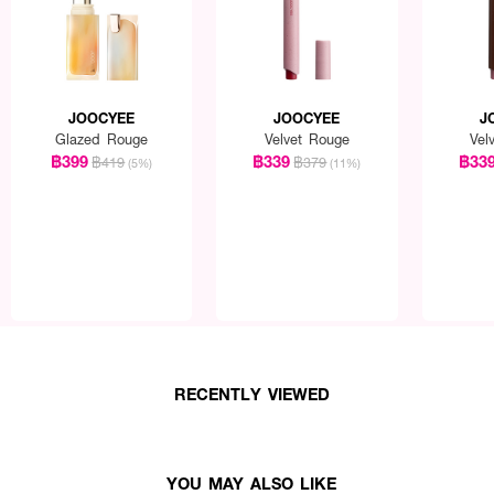
JOOCYEE
JOOCYEE
J
Glazed Rouge
Velvet Rouge
Vel
฿399
฿339
฿33
฿419
฿379
(5%)
(11%)
RECENTLY VIEWED
YOU MAY ALSO LIKE