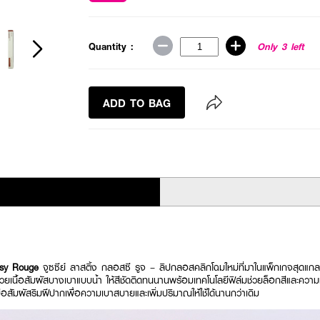
Quantity :
Only 3 left
ADD TO BAG
ssy Rouge
จูซซีย์ ลาสติ้ง กลอสซี รูจ – ลิปกลอสคลิกโฉมใหม่ที่มาในแพ็กเกจสุดแกล
วยเนื้อสัมผัสบางเบาแบบน้ำ ให้สีชัดติดทนนานพร้อมเทคโนโลยีฟิล์มช่วยล็อกสีและความชุ
ื่อสัมผัสริมฝีปากเพื่อความเบาสบายและเพิ่มปริมาณให้ใช้ได้นานกว่าเดิม