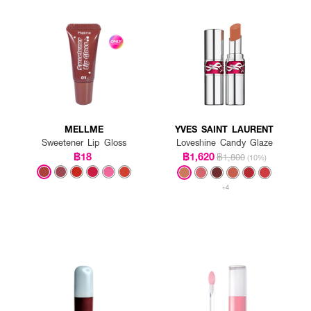
MELLME
YVES SAINT LAURENT
Sweetener Lip Gloss
Loveshine Candy Glaze
฿18
฿1,620
฿1,800
(10%)
+4
ค่ะ ด้วยเทคโนโลยีฟิล์มโปร่งแสงที่ช่วยล็อกสีให้สวยยาวนานและไม่เลอะง่าย
 สวยแน่นอนค่ะ เพราะรุ่นนี้ให้สีชัดทันทีที่ปาด เหมาะสำหรับผู้ที่มีริมฝีปากสีเข้มโดยเ
แห้งค่ะ สูตรนี้เน้นความชุ่มชื้นมากเป็นพิเศษ เนื้อลิปจะช่วยบำรุงให้ริมฝีปากฉ่ำน้ำตลอด