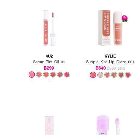
4U2
KYLIE
Serum Tint Oil 01
Supple Kiss Lip Glaze 001
฿299
฿640
฿800
(20%)
+9
FAQ:
● ติดทนจริงไหมคะ? ติดทนมาก
● คนริมฝีปากคล้ำทาสวยไหมคะ?
● ใช้แล้วปากจะแห้งไหมคะ? ไม่