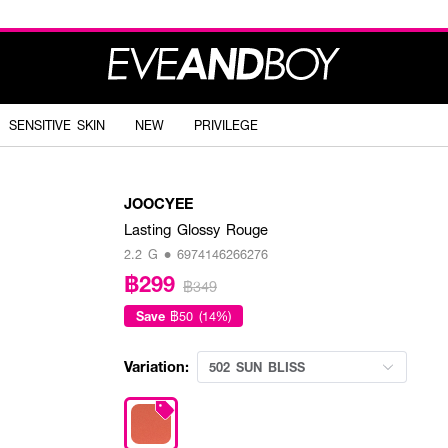
SENSITIVE SKIN
NEW
PRIVILEGE
JOOCYEE
Lasting Glossy Rouge
2.2 G • 6974146266276
฿299
฿349
Save
฿50 (14%)
Variation:
502 SUN BLISS