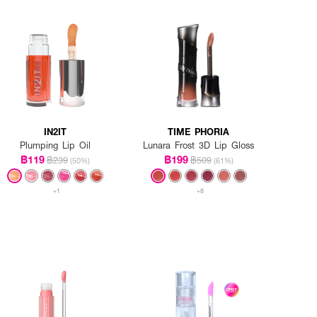
IN2IT
TIME PHORIA
Plumping Lip Oil
Lunara Frost 3D Lip Gloss
฿119
฿199
฿239
฿509
(50%)
(61%)
+1
+8
ฉพาะ
วัน