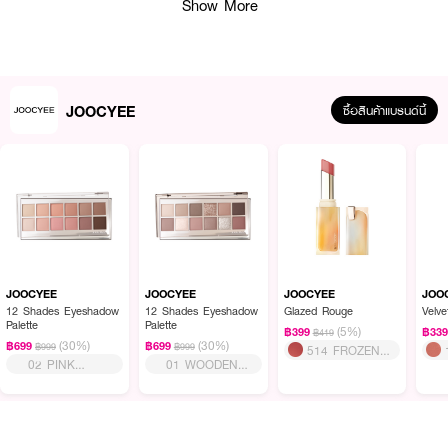
Show More
JOOCYEE
ซื้อสินค้าแบรนด์นี้
JOOCYEE
JOOCYEE
JOOCYEE
JOO
12 Shades Eyeshadow
12 Shades Eyeshadow
Glazed Rouge
Velv
ผลลัพธ์ที่ได้:
Palette
Palette
(5%)
฿399
฿33
฿419
(30%)
(30%)
฿699
฿699
JOOCYEE Velvet Rouge มอบลุคเรียบหรูละมุนด้วยเฉดโทน น้ำตาล-ชมพูสุดฮิต
฿999
฿999
514 FROZEN
02 PINK
01 WOODEN
ที่เข้าได้กับทุกสีผิว เนื้อลิปแบบ ซอฟต์แมทท์ บางเบาไม่ตกร่อง ไม่แห้งตึงด้วย
BLACK TEA
MELON
PINK
เทคโนโลยี 0-Sensation Lip Coating ที่ให้สัมผัสเบาราวกับอากาศแต่ยังคง สีลิปที่
ชัด ติดทน และไม่ไหลเลอะ ตั้งแต่ปาดแรก ลิปนี้ออกแบบมาเพื่อสาว ๆ ที่มีพื้นปาก
เข้มโดยเฉพาะ ให้สีตรงปก ไม่ดรอประหว่างวัน ไม่ว่าจะทาเดี่ยวหรือเบลนให้ดูฟุ้งก็
สวยเป๊ะทุกมุม เหมาะกับทุกโทนเมคอัพ ไม่ว่าจะลุคเกาหลีละมุนหรือลุคสายฝอแน่นๆ