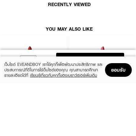
RECENTLY VIEWED
· จูซซีย์ ลิปเวลเวท รูจ ซอฟต์แมทท์
· ลิปแมทท์สัมผัสบางเบา สีชัดไม่ดรอป
· ไม่แห้ง ไม่ลอก ไม่ตกร่อง ทาได้แม้ปากแห้ง
YOU MAY ALSO LIKE
· เฉดสีวินเทจโทนน้ำตาล-ชมพูฮิตสุด ๆ ใช้ได้ทุกสีผิว
· ติดทน ไม่เลอะ ไม่เป็นคราบระหว่างวัน
· FDA Registration No.: 10-2-6800004081
ADD TO BAG
เว็บไซต์ EVEANDBOY เราใช้คุกกี้เพื่อพัฒนาประสิทธิภาพ และ
ยอมรับ
ประสบการณ์ที่ดีในการใช้เว็บไซต์ของคุณ คุณสามารถศึกษา
รายละเอียดได้ที่
เรียนรู้เกี่ยวกับคุกกี้ของเบราว์เซอร์เพิ่มเติม
Home
Home
Promotions
Promotions
Shopping Bag
Shopping Bag
Account
Account
MAC
BOBBI BROWN
Macximal Matte Lipstick
Crushed Lip Color
(10%)
(10%)
฿900
฿1,350
฿1,000
฿1,500
28 Variations
12 Variations