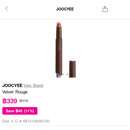
JOOCYEE
JOOCYEE
View Brand
Velvet Rouge
฿339
฿379
Save
฿40 (11%)
Size 3 G • 6974146265705