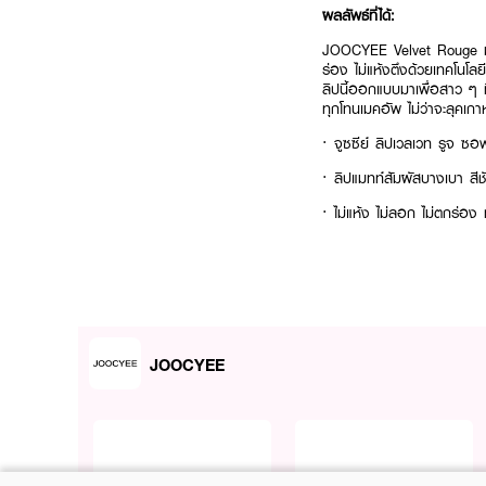
ผลลัพธ์ที่ได้:
JOOCYEE Velvet Rouge มอบล
ร่อง ไม่แห้งตึงด้วยเทคโนโลย
ลิปนี้ออกแบบมาเพื่อสาว ๆ ที
ทุกโทนเมคอัพ ไม่ว่าจะลุคเก
· จูซซีย์ ลิปเวลเวท รูจ ซอ
· ลิปแมทท์สัมผัสบางเบา สีช
· ไม่แห้ง ไม่ลอก ไม่ตกร่อง 
· เฉดสีวินเทจโทนน้ำตาล-ชมพู
· ติดทน ไม่เลอะ ไม่เป็นคราบ
· FDA Registration No.:
JOOCYEE