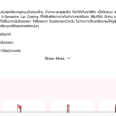
ุคเรียบหรูละมุนด้วยเฉดโทน น้ำตาล-ชมพูสุดฮิต ที่เข้าได้กับทุกสีผิว เนื้อลิปแบบ
ี 0-Sensation Lip Coating ที่ให้สัมผัสเบาราวกับอากาศแต่ยังคง สีลิปที่ชัด ติดทน แ
่มีพื้นปากเข้มโดยเฉพาะ ให้สีตรงปก ไม่ดรอประหว่างวัน ไม่ว่าจะทาเดี่ยวหรือเบลนให้ดูฟุ
าหลีละมุนหรือลุคสายฝอแน่นๆ
ฟต์แมทท์
ัดไม่ดรอป
ทาได้แม้ปากแห้ง
Show More
ฮิตสุด ๆ ใช้ได้ทุกสีผิว
ระหว่างวัน
 10-2-6800004081