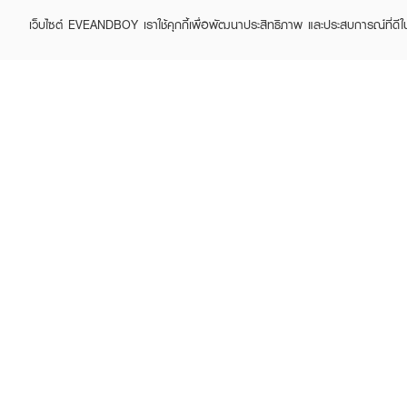
เว็บไซต์ EVEANDBOY เราใช้คุกกี้เพื่อพัฒนาประสิทธิภาพ และประสบการณ์ที่ดี
JOOCYEE
JOOCYEE
12 Shades Eyeshadow
12 Shades Eyeshadow
Palette
Palette
฿699
฿699
฿999
฿999
(30%)
(30%)