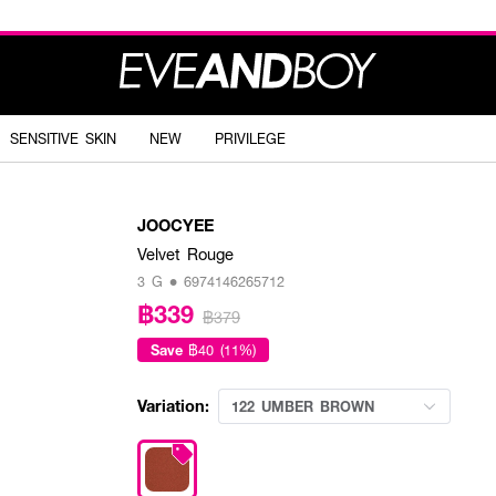
SENSITIVE SKIN
NEW
PRIVILEGE
JOOCYEE
Velvet Rouge
3 G • 6974146265712
฿339
฿379
Save
฿40 (11%)
Variation:
122 UMBER BROWN