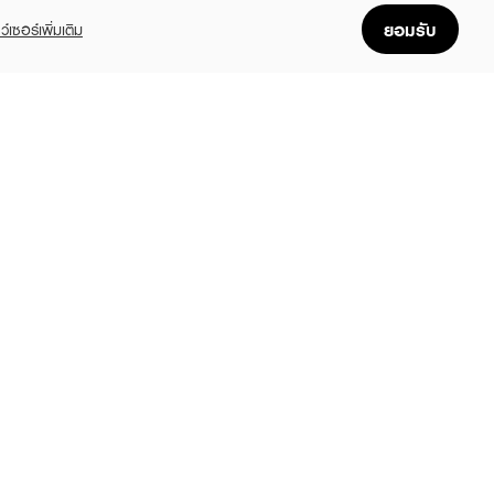
ยอมรับ
ว์เซอร์เพิ่มเติม
OOCYEE
JOOCYEE
JOOCYEE
vet Rouge
Jelly Highlighter Stick
Lookbook Multi Palet
9
฿339
฿579
฿379
฿379
฿599
(11%)
(11%)
(3%)