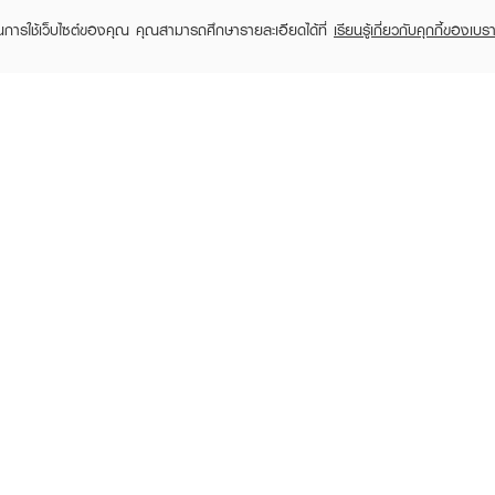
ในการใช้เว็บไซต์ของคุณ คุณสามารถศึกษารายละเอียดได้ที่
เรียนรู้เกี่ยวกับคุกกี้ของเบรา
JOOCYEE
JOOCYEE
J
Glazed Rouge
Velvet Rouge
Vel
฿399
฿339
฿33
฿419
฿379
(5%)
(11%)
RECENTLY VIEWED