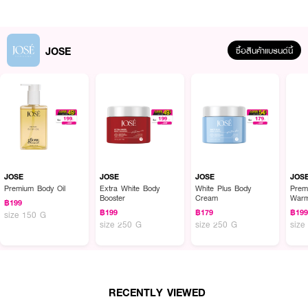
JOSE
ซื้อสินค้าแบรนด์นี้
ผลลัพธ์ที่ได้:
บอดี้ออยล์บำรุงผิวกายสูตรพรีเมียมที่มาพร้อมสัมผัสแบบ Dry Touch Oil
บางเบาเป็นพิเศษ ซึมซาบเข้าสู่ผิวได้อย่างรวดเร็วโดยไม่ทิ้งความเหนียวเหนอะหนะ
ช่วยฟื้นบำรุงผิวที่แห้งกร้านให้กลับมาเนียนนุ่ม ชุ่มชื้น และดูเปล่งประกายมีออร่า
ทันทีที่ทา โดดเด่นด้วยกลิ่นหอมที่เป็นเอกลักษณ์จากการผสมผสานความละมุนขอ
JOSE
JOSE
JOSE
JOS
งมัทฉะและความสดชื่นของซิตรัส ช่วยให้รู้สึกผ่อนคลายและสดชื่นตลอดวัน เหมาะ
Premium Body Oil
Extra White Body
White Plus Body
Prem
Booster
Cream
Warm
สำหรับผู้ที่ต้องการผิวฉ่ำวาวดูสุขภาพดีแต่ยังคงความเบาสบายผิว
฿199
฿199
฿179
฿19
size 150 G
size 250 G
size 250 G
size
● โจเซ่ พรีเมียม บอดี้ออยล์ กลิ่น มัทฉะ ซิตรัส
● เทคโนโลยี Dry Touch Oil ให้ความเงางามแก่ผิวแต่ซึมไว ไม่เหนียวเหนอะหนะ
● กลิ่น Matcha Citrus มอบความรู้สึกสดชื่น ผ่อนคลาย และหรูหรา
RECENTLY VIEWED