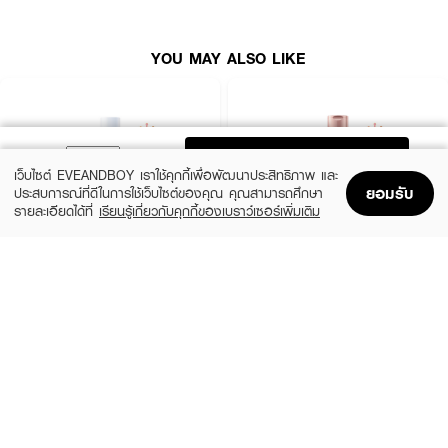
● บำรุงผิวให้ดูฉ่ำโกลว์ มีชีวิตชีวา และนุ่มละมุนน่าสัมผัส
● เติมเต็มความชุ่มชื้นและฟื้นฟูผิวจากความแห้งกร้านได้อย่างล้ำลึก
YOU MAY ALSO LIKE
● เหมาะสำหรับผิวปกติถึงผิวมัน หรือผู้ที่ไม่ชอบความรู้สึกหนักผิวของออยล์ทั่วไป
● มอบฟินิชผิวที่ดูเปล่งประกาย สุขภาพดี ดูมีออร่า
● FDA Registration no. 11-1-6800035305
ADD TO BAG
● ปริมาณ: 150 g
เว็บไซต์ EVEANDBOY เราใช้คุกกี้เพื่อพัฒนาประสิทธิภาพ และ
ยอมรับ
ประสบการณ์ที่ดีในการใช้เว็บไซต์ของคุณ คุณสามารถศึกษา
รายละเอียดได้ที่
เรียนรู้เกี่ยวกับคุกกี้ของเบราว์เซอร์เพิ่มเติม
How To Use:
Home
Home
Promotions
Promotions
Shopping Bag
Shopping Bag
Account
Account
● ใช้ทาบำรุงผิวกายหลังจากอาบน้ำเสร็จเป็นประจำทั้งเช้าและเย็น
CERAVE
EUCERIN
Daily Moisturizing Lotion
Spotless Brightening Skin Tone Perfecting
● แนะนำให้ทาขณะที่ผิวยังหมาดน้ำ เพื่อช่วยให้เนื้อออยล์ซึมเข้าสู่ผิวได้ดียิ่งขึ้นและ
Body Lotion
กักเก็บความชุ่มชื้นได้ยาวนาน
฿290
(10%)
฿531
฿590
size 88 ML
● สามารถเน้นบริเวณที่ผิวแห้งกร้านเป็นพิเศษ เช่น ข้อศอก หรือหัวเข่า
size 250 ML