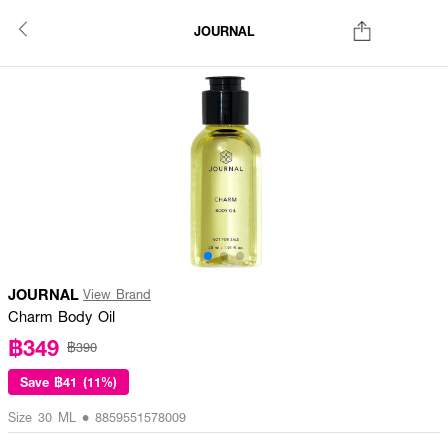
JOURNAL
JOURNAL
View Brand
Charm Body Oil
฿349
฿390
Save
฿41 (11%)
Size 30 ML • 8859551578009