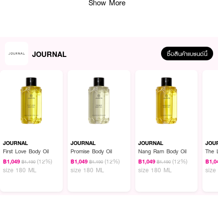
Show More
JOURNAL
ซื้อสินค้าแบรนด์นี้
ผลลัพธ์ที่ได้:
บำรุงฟื้นฟูผิวให้ชุ่มชื้นเปล่งประกายสุขภาพดีและมอบกลิ่นหอมอันเป็นเอกลักษณ์ไป
JOURNAL
JOURNAL
JOURNAL
JOU
กับ JOURNAL Charm Body Oil บอดี้ออยที่มีกลิ่นหอมสดชื่นจากใบกระวานที่มี
First Love Body Oil
Promise Body Oil
Nang Ram Body Oil
The 
กลิ่นที่มีความเฉพาะและแตกต่างด้วยเอกลักษณ์ที่หอมสดชื่น ผสานคุณสมบัติน้ำมัน
(12%)
(12%)
(12%)
฿1,049
฿1,049
฿1,049
฿1,0
฿1,190
฿1,190
฿1,190
สกัดเข้มข้นจากธรรมชาติ อาทิเช่น Sweet Almond Oil, Sunflower Oil, Grape
size 180 ML
size 180 ML
size 180 ML
size
Seed Oil, Argan Oil,Coconut Oil ที่อุดมไปด้วยวิตามิน คอลลาเจน และแร่ธาตุ
ต่างๆ ช่วยฟื้นฟูผิวแห้งกักเก็บความชุ่มชื้น ลดริ้วรอยและจุดด่างดำ มอบสัมผัสที่
บางเบา ซึมเข้าผิวได้อย่างรวดเร็ว พร้อมกลิ่นหอมอันเป็นเอกลักษณ์
· เจอร์นัล ชาร์ม บอดี้ออยล์