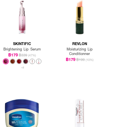
SKINTIFIC
REVLON
Brightening Lip Serum
Moisturizing Lip
Conditionner
฿179
฿339
(47%)
฿179
฿199
(10%)
+2