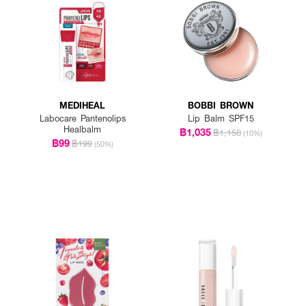
สามารถทาซ้ำได้ตามต้องการ
อบำรุงและเพิ่มความเงางามให้ริมฝีปาก
ส ไม่ว่าจะเป็นการทำงาน เดินทาง หรือออกไปข้างนอก
MEDIHEAL
BOBBI BROWN
Labocare Pantenolips
Lip Balm SPF15
Healbalm
฿1,035
฿1,150
(10%)
฿99
฿199
(50%)