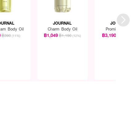
OURNAL
JOURNAL
JOURNAL
am Body Oil
Charm Body Oil
Promise Parfum
9
฿1,049
฿3,190
฿390
฿1,190
฿3,400
(11%)
(12%)
(6%)