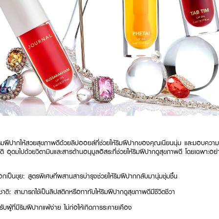
ยนริมฝีปากให้สวยสุขภาพดีด้วยลิปออยล์ที่ช่วยให้ริมฝีปากของคุณเนียนนุ่ม และมอบควา
 อุดมไปด้วยวิตามินและสารต้านอนุมูลอิสระที่ช่วยให้ริมฝีปากดูสุขภาพดี โดยเฉพาะอย่า
ง
ป็นขุย: สูตรพิเศษที่ผสานสารบำรุงช่วยให้ริมฝีปากกลับมานุ่มชุ่มชื้น
ติ: สามารถใช้เป็นลิปสติกหรือทาทับให้ริมฝีปากดูสุขภาพดีมีชีวิตชีวา
บผู้ที่มีริมฝีปากแพ้ง่าย ไม่ก่อให้เกิดการระคายเคือง