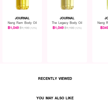
JOURNAL
JOURNAL
J
Nang Ram Body Oil
The Legacy Body Oil
Nang R
฿1,049
฿1,049
฿34
฿1,190
฿1,190
(12%)
(12%)
RECENTLY VIEWED
YOU MAY ALSO LIKE