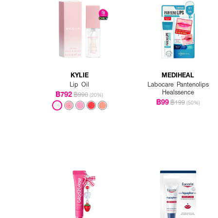
How to Use:
· ทาลงบนริมฝีปากโดยตรง 
· ใช้บ่อยตามที่ต้องการ เพื่
· เหมาะสำหรับใช้ในทุกโอกา
KYLIE
MEDIHEAL
Lip Oil
Labocare Pantenolips
Healssence
฿792
฿990
(20%)
฿99
฿199
(50%)