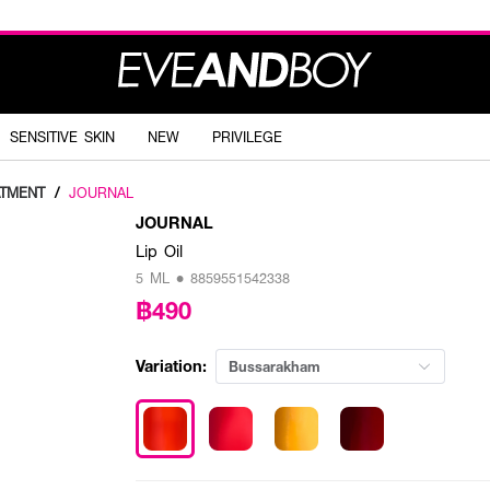
SENSITIVE SKIN
NEW
PRIVILEGE
ATMENT
/
JOURNAL
JOURNAL
Lip Oil
5 ML • 8859551542338
฿490
Variation:
Bussarakham