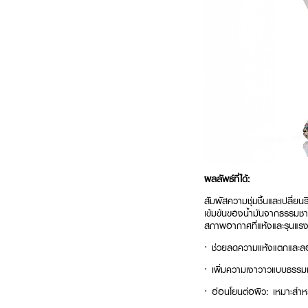
ผลลัพธ์ที่ได้:
สัมผัสความชุ่มชื้นและเปลี่
เข้มข้นของน้ำมันจากธรรมชาติ
สภาพอากาศที่แห้งและรุนแร
· ช่วยลดความแห้งแตกและลอกเ
· เพิ่มความเงาวาวแบบธรรมชา
· อ่อนโยนต่อผิว: เหมาะสำหรั