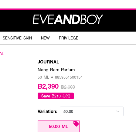
SENSITIVE SKIN
NEW
PRIVILEGE
AL
JOURNAL
Nang Ram Parfum
50 ML • 8859551500154
฿2,390
฿2,600
Save
฿210 (8%)
Variation:
50.00
50.00 ML