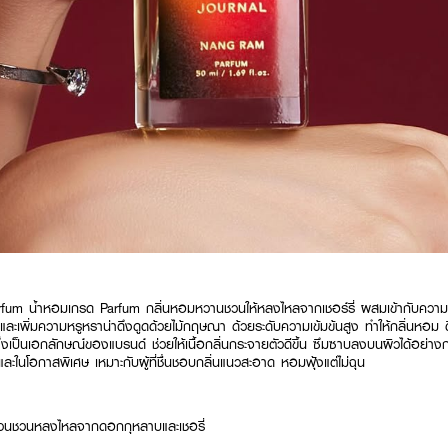
 น้ำหอมเกรด Parfum กลิ่นหอมหวานชวนให้หลงไหลจากเชอร์รี่ ผสมเข้ากับความ
ละเพิ่มความหรูหราน่าดึงดูดด้วยไม้กฤษณา ด้วยระดับความเข้มข้นสูง ทำให้กลิ่นหอม 
ึ่งเป็นเอกลักษณ์ของแบรนด์ ช่วยให้เนื้อกลิ่นกระจายตัวดีขึ้น ซึมซาบลงบนผิวได้อย่างก
วันและในโอกาสพิเศษ เหมาะกับผู้ที่ชื่นชอบกลิ่นแนวสะอาด หอมฟุ้งแต่ไม่ฉุน
ายวนชวนหลงไหลจากดอกกุหลาบและเชอรี่