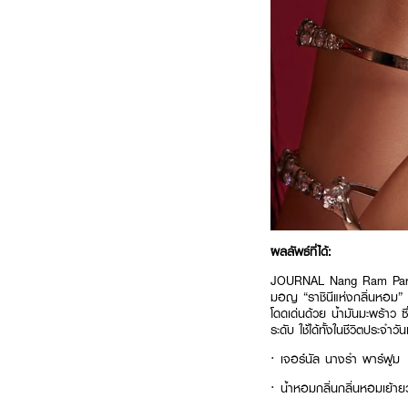
ผลลัพธ์ที่ได้:
JOURNAL Nang Ram Parfum
มอญ “ราชินีแห่งกลิ่นหอม” แ
โดดเด่นด้วย น้ำมันมะพร้าว ซ
ระดับ ใช้ได้ทั้งในชีวิตประจำ
· เจอร์นัล นางรำ พาร์ฟูม
· น้ำหอมกลิ่นกลิ่นหอมเย้