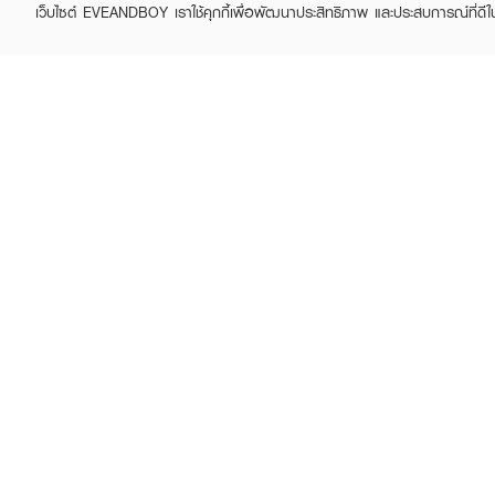
· ฉีดน้ำหอมลงบนผิวในจุดที
เว็บไซต์ EVEANDBOY เราใช้คุกกี้เพื่อพัฒนาประสิทธิภาพ และประสบการณ์ที่ดี
· แตะเบาๆ เพื่อให้กลิ่นซึมเข้า
· หากต้องการให้กลิ่นฟุ้งกร
JOURNAL
JOURNAL
· ใช้ได้เป็นประจำทุกวัน เพื่
First Love Body Oil
Promise Body Oil
฿1,049
฿1,049
฿1,190
฿1,190
(12%)
(12%)
ข้อควรระวัง :
น้ำหอมของ Jou
คราบความมัน แต่เมื่อซักคร
วิธีเก็บรักษา :
เก็บในอุณหภูมิห้องหลีกเลี่
ไม่ควรเก็บในตู้เย็นเนื่องจา