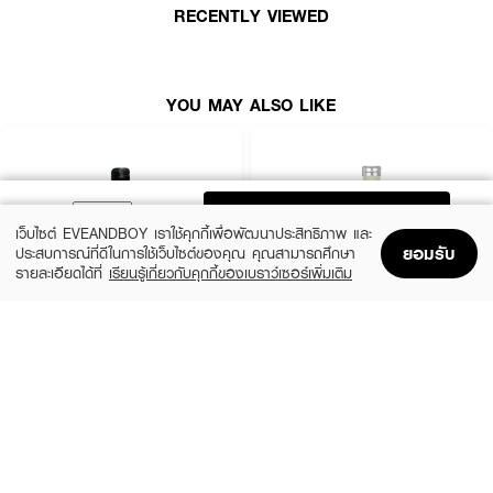
· ความเข้มข้นระดับ Parfum กลิ่นติดทนนานถึง 8 ชม.
RECENTLY VIEWED
· ผสานน้ำมันมะพร้าว ช่วยให้กลิ่นซึมเข้าผิวละมุนละไม
· เหมาะกับทุกโอกาส ทั้งวันทำงานหรือวันพักผ่อน
YOU MAY ALSO LIKE
· FDA Registration No.: 10-1-6200026248
· ปริมาณ: 50 ml.
ADD TO BAG
Scent Family : Citrus Fruity
เว็บไซต์ EVEANDBOY เราใช้คุกกี้เพื่อพัฒนาประสิทธิภาพ และ
ยอมรับ
ประสบการณ์ที่ดีในการใช้เว็บไซต์ของคุณ คุณสามารถศึกษา
รายละเอียดได้ที่
เรียนรู้เกี่ยวกับคุกกี้ของเบราว์เซอร์เพิ่มเติม
Home
Home
Promotions
Promotions
Shopping Bag
Shopping Bag
Account
Account
Key Note
Top Note : Pomelo, Pink Grapefruit, Lime
CALVIN KLEIN
CALVIN KLEIN
CK Be EDT
CK One EDT
Middle Note : Vetiver
(35%)
(35%)
฿1,399
฿1,399
฿2,150
฿2,150
Base Note : Agarwood, Benzoin, Saffron, Frankincense
size 50 ML
size 50 ML
How to Use: