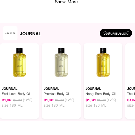
Show More
JOURNAL
ซื้อสินค้าแบรนด์นี้
ผลลัพธ์ที่ได้:
JOURNAL Promise Parfum น้ำหอมเกรด Parfum ที่มอบกลิ่นกลิ่นหอมที่ให้
ความรู้สึกถึงความสดใส มีชีวิตชีวา จากความหวานอมเปรี้ยวของส้มโอและความ
สดชื่นซาบซ่าของว่านเสน่ห์จันทร์หอมไม้หอมมหามงคลที่เด่นในเรื่องเมตตามหานิยม
JOURNAL
JOURNAL
JOURNAL
JOU
ด้วยระดับความเข้มข้นสูง ทำให้กลิ่นหอม ติดทนนานสูงสุดถึง 8 ชั่วโมง โดดเด่น
First Love Body Oil
Promise Body Oil
Nang Ram Body Oil
The 
ด้วย น้ำมันมะพร้าว ซึ่งเป็นเอกลักษณ์ของแบรนด์ ช่วยให้เนื้อกลิ่นกระจายตัวดีขึ้น
(12%)
(12%)
(12%)
฿1,049
฿1,049
฿1,049
฿1,0
฿1,190
฿1,190
฿1,190
ซึมซาบลงบนผิวได้อย่างกลมกลืน เพิ่มเสน่ห์อย่างมีระดับ ใช้ได้ทั้งในชีวิตประจำวัน
size 180 ML
size 180 ML
size 180 ML
size
และในโอกาสพิเศษ เหมาะกับผู้ที่ชื่นชอบกลิ่นแนวสะอาด หอมฟุ้งแต่ไม่ฉุน
· เจอร์นัล พรอมิส พาร์ฟูม
· น้ำหอมกลิ่นหอมสดชื่นเพิ่มความมีชีวิตชีวาจากละอองเปลือกส้มโอ