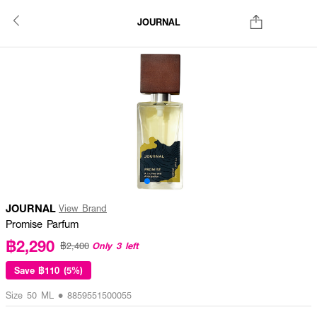
JOURNAL
JOURNAL
View Brand
Promise Parfum
฿2,290
Only 3 left
฿2,400
Save
฿110 (5%)
Size 50 ML • 8859551500055