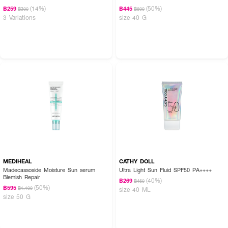
(14%)
(50%)
฿259
฿445
฿300
฿890
3 Variations
size 40 G
MEDIHEAL
CATHY DOLL
Madecassoside Moisture Sun serum
Ultra Light Sun Fluid SPF50 PA++++
Blemish Repair
(40%)
฿269
฿450
(50%)
฿595
฿1,190
size 40 ML
size 50 G