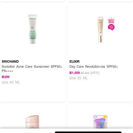
SRICHAND
ELIXIR
Sunlution Acne Care Sunscreen SPF50+
Day Care Revolution+ba SPF50+
PA++++
(26%)
฿1,009
฿1,365
฿299
size 35 ML
size 40 ML