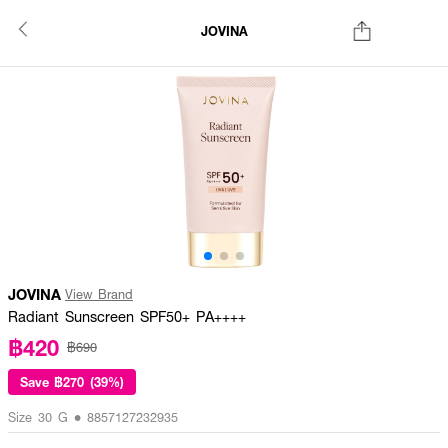
JOVINA
JOVINA
View Brand
Radiant Sunscreen SPF50+ PA++++
฿420
฿690
Save
฿270 (39%)
Size 30 G • 8857127232935