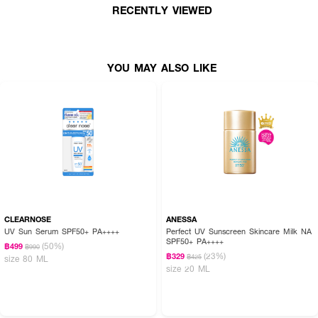
RECENTLY VIEWED
· ป้องกัน UVA, UVB และ Blue Light
· บำรุงด้วยสารสกัด Water Lily และ Plant-Based Collagen
YOU MAY ALSO LIKE
· FDA Registration No.: 13-1-6600035957
CLEARNOSE
ANESSA
UV Sun Serum SPF50+ PA++++
Perfect UV Sunscreen Skincare Milk NA
SPF50+ PA++++
(50%)
฿499
฿990
(23%)
฿329
฿425
size 80 ML
size 20 ML