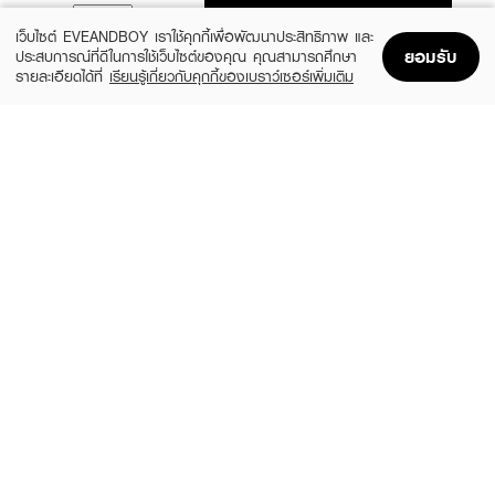
ADD TO BAG
เว็บไซต์ EVEANDBOY เราใช้คุกกี้เพื่อพัฒนาประสิทธิภาพ และ
ยอมรับ
ประสบการณ์ที่ดีในการใช้เว็บไซต์ของคุณ คุณสามารถศึกษา
รายละเอียดได้ที่
เรียนรู้เกี่ยวกับคุกกี้ของเบราว์เซอร์เพิ่มเติม
Home
Home
Promotions
Promotions
Shopping Bag
Shopping Bag
Account
Account
ANESSA
SUNPLAY
Perfect UV Sunscreen Mild Milk NA
Skin Aqua Tone Up UV Essence SPF50+
SPF50+ PA++++
PA++++
(24%)
฿799
฿480
฿1,050
size 60 ML
2 Variations
BANANA BOAT
LA ROCHE POSAY