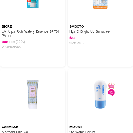
BIORE
SMOOTO
UV Aqua Rich Watery Essence SPF50+
Hya C Bright Up Sunscreen
PA++++
฿49
(30%)
฿90
฿129
size 30 G
2 Variations
CANMAKE
MIZUMI
Mermaid Skin Gel
UV Water Serum