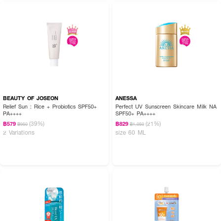
How to Use:
· หลังจากทำความสะอาดผิวหน้าและลำคอ
· ทาผลิตภัณฑ์ให้ทั่วบริเวณผิวหน้าและลำคอ
BEAUTY OF JOSEON
ANESSA
Relief Sun : Rice + Probiotics SPF50+
Perfect UV Sunscreen Skincare Milk NA
· ควรใช้ก่อนออกแดดอย่างน้อย 15-30 นาที
PA++++
SPF50+ PA++++
(39%)
(21%)
฿579
฿829
· ทาซ้ำทุก 2 ชั่วโมงหากอยู่ในที่กลางแจ้งเป็นเวลานาน
฿950
฿1,050
2 Variations
size 60 ML