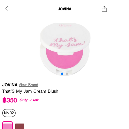
JOVINA
JOVINA
View Brand
That’S My Jam Cream Blush
฿350
Only 2 left
No.02