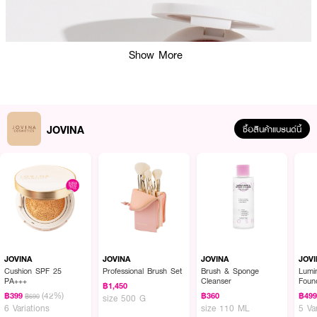
Show More
JOVINA
ซื้อสินค้าแบรนด์นี้
JOVINA
JOVINA
JOVINA
JOV
Cushion SPF 25
Professional Brush Set
Brush & Sponge
Lumi
PA+++
Cleanser
Foun
฿1,450
PA++
(42%)
฿399
฿360
฿49
฿690
size 500 G
6 Variations
size 110 ML
5 Va