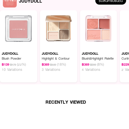
JUDYDOLL
ซื้อสินค้าแบรนด์นี้
JUDYDOLL
JUDYDOLL
JUDYDOLL
JUD
Blush Powder
Highlight & Contour
Blush&Highlight Palette
Curl
(22%)
(18%)
(8%)
฿139
฿369
฿369
฿22
฿179
฿449
฿399
10 Variations
3 Variations
4 Variations
2 Va
RECENTLY VIEWED