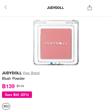
JUDYDOLL
JUDYDOLL
View Brand
Blush Powder
฿139
฿179
Save
฿40 (22%)
#03